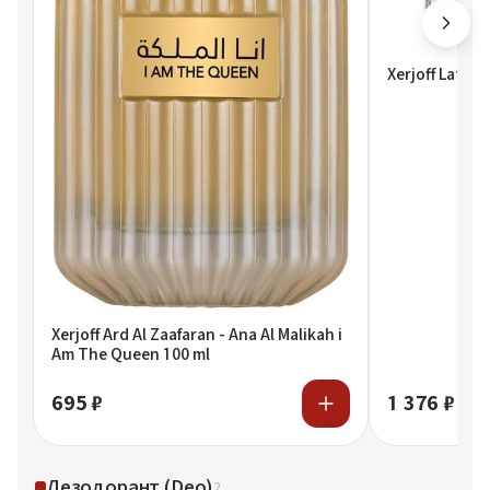
Xerjoff Lattaf
Xerjoff Ard Al Zaafaran - Ana Al Malikah i
Am The Queen 100 ml
695 ₽
1 376 ₽
Дезодорант (Deo)
2