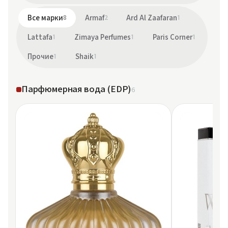
Все марки
8
Armaf
2
Ard Al Zaafaran
1
Lattafa
1
Zimaya Perfumes
1
Paris Corner
1
Прочие
1
Shaik
1
Парфюмерная вода (EDP)
6