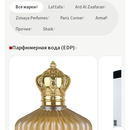
Все марки
8
Lattafa
2
Ard Al Zaafaran
1
Zimaya Perfumes
1
Paris Corner
1
Armaf
1
Прочие
1
Shaik
1
Парфюмерная вода (EDP)
6