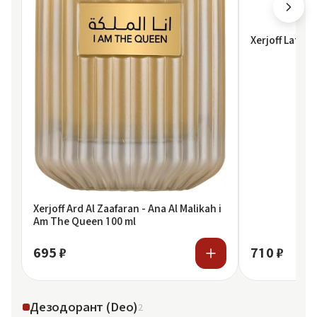
Xerjoff Lattaf
Xerjoff Ard Al Zaafaran - Ana Al Malikah i
Am The Queen 100 ml
695 ₽
710 ₽
Дезодорант (Deo)
2