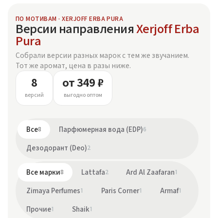
ПО МОТИВАМ · XERJOFF ERBA PURA
Версии направления
Xerjoff Erba
Pura
Собрали версии разных марок с тем же звучанием.
Тот же аромат, цена в разы ниже.
8
от 349 ₽
версий
выгодно оптом
Все
8
Парфюмерная вода (EDP)
6
Дезодорант (Deo)
2
Все марки
8
Lattafa
2
Ard Al Zaafaran
1
Zimaya Perfumes
1
Paris Corner
1
Armaf
1
Прочие
1
Shaik
1