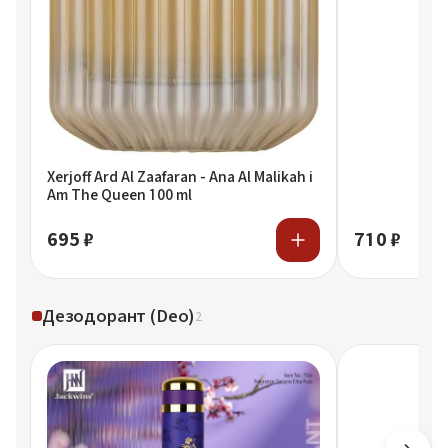
Xerjoff Ard Al Zaafaran - Ana Al Malikah i
Am The Queen 100 ml
695 ₽
710 ₽
Дезодорант (Deo)
2