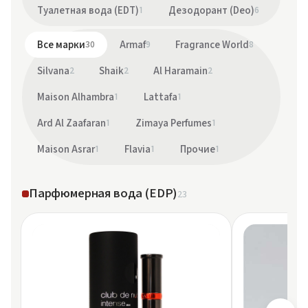
Туалетная вода (EDT)
1
Дезодорант (Deo)
6
Все марки
30
Armaf
9
Fragrance World
8
Silvana
2
Shaik
2
Al Haramain
2
Maison Alhambra
1
Lattafa
1
Ard Al Zaafaran
1
Zimaya Perfumes
1
Maison Asrar
1
Flavia
1
Прочие
1
Парфюмерная вода (EDP)
23