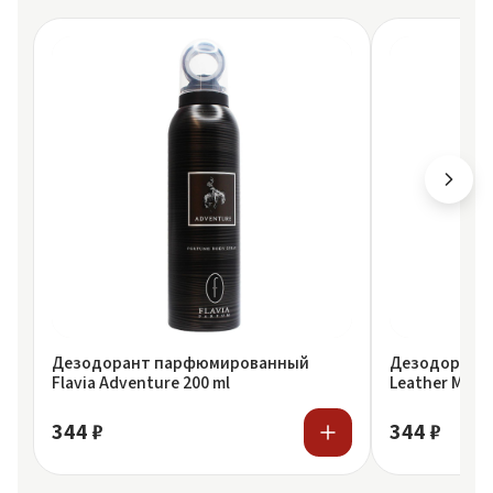
Дезодорант парфюмированный
Дезодорант F
Flavia Adventure 200 ml
Le
344 ₽
344 ₽