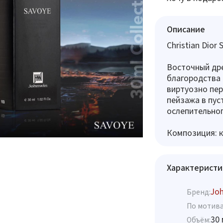
Описание
Christian Dior
Восточный др
благородства 
виртуозно пер
пейзажа в пус
ослепительног
Композиция: к
Характеристи
Jo
Бренд:
По мотива
30 
Объём: