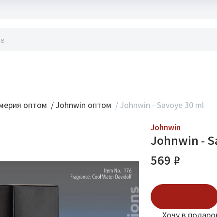
акты
мерия оптом
/
Johnwin оптом
/
Johnwin - Savoye 30 ml
Johnwin
Johnwin - S
569 ₽
В корзину
Хочу в подаро