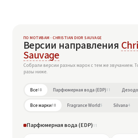
ПО МОТИВАМ · CHRISTIAN DIOR SAUVAGE
Версии направления
Chri
Sauvage
Собрали версии разных марок с тем же звучанием. Т
разы ниже.
Все
18
Парфюмерная вода (EDP)
11
Дезодо
Все марки
18
Fragrance World
5
Silvana
4
Парфюмерная вода (EDP)
11