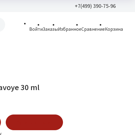
+7(499) 390-75-96
+7(499) 390-
Войти
Заказы
Избранное
Сравнение
Корзина
allparfume@mail.r
Пн - Вс: 9:30 - 21:3
109443, г. Москва,
Волгоградский пр.,
avoye 30 ml
Купить в 1 клик
к