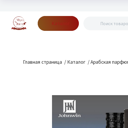
Каталог
Бренды
Акции
Блог
О нас
Доставка
Оплата
Конт
Главная страница
/
Каталог
/
Арабская парфю