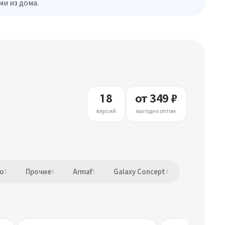
и из дома.
18
от 349 ₽
версий
выгодно оптом
to
1
Прочие
1
Armaf
1
Galaxy Concept
1