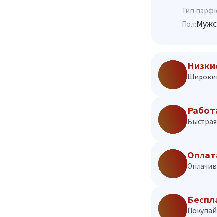
Тип парф
Мужс
Пол:
Низки
Широкий
Работ
Быстрая 
Оплат
Оплачив
Беспл
Покупай