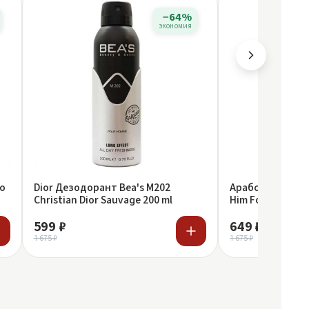
−64%
экономия
ro
Dior Дезодорант Bea's M202
Арабский дезод
Christian Dior Sauvage 200 ml
Him For Men
599 ₽
649 ₽
1 675 ₽
1 675 ₽