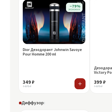
−79%
экономия
Dior Дезодорант Johnwin Savoye
Pour Homme 200 ml
Дезодоран
Victory P
349 ₽
399 ₽
1 675 ₽
1 675 ₽
Диффузор
1