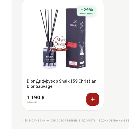
−29%
экономия
Dior Диффузор Shaik 159 Christian
Dior Sauvage
1 190 ₽
1 675 ₽
«По мотивам» — самостоятельные ароматы, вдохновлённые зв