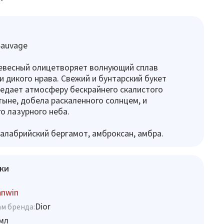
 Sauvage
евесный олицетворяет волнующий сплав
и дикого нрава. Свежий и бунтарский букет
едает атмосферу бескрайнего скалистого
тыне, добела раскаленного солнцем, и
о лазурного неба.
алабрийский бергамот, амброксан, амбра.
ки
hnwin
Dior
м бренда:
мл