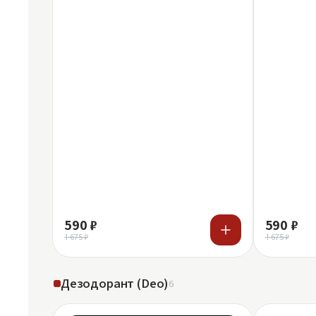
590 ₽
590 ₽
1 675 ₽
1 675 ₽
Дезодорант (Deo)
6