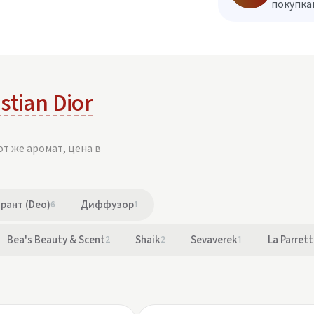
покупкам
stian Dior
от же аромат, цена в
рант (Deo)
6
Диффузор
1
Bea's Beauty & Scent
2
Shaik
2
Sevaverek
1
La Parret