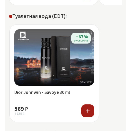
Туалетная вода (EDT)
1
−67%
экономия
Dior Johnwin - Savoye 30 ml
569 ₽
1 735 ₽