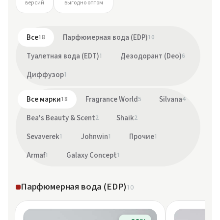
версий
выгодно оптом
Все
18
Парфюмерная вода (EDP)
10
Туалетная вода (EDT)
1
Дезодорант (Deo)
6
Диффузор
1
Все марки
18
Fragrance World
5
Silvana
4
Bea's Beauty & Scent
2
Shaik
2
Sevaverek
1
Johnwin
1
Прочие
1
Armaf
1
Galaxy Concept
1
Парфюмерная вода (EDP)
10