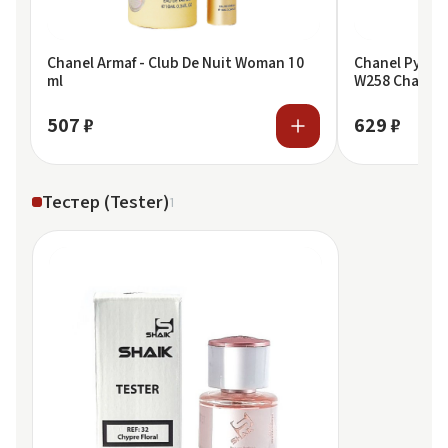
Chanel Armaf - Club De Nuit Woman 10
Chanel Ручка 
ml
W258 Chanel 
507 ₽
629 ₽
Тестер (Tester)
1