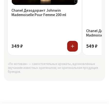
Chanel Дезодорант Johnwin
Mademoiselle Pour Femme 200 ml
Chanel Дезод
Madmoiselle 
349 ₽
549 ₽
«По мотивам» — самостоятельные ароматы, вдохновлённые
звучанием известных оригиналов; не оригинальная продукция
брендов.