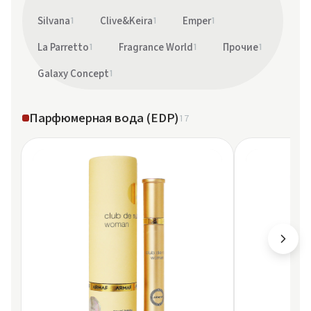
Silvana
1
Clive&Keira
1
Emper
1
La Parretto
1
Fragrance World
1
Прочие
1
Galaxy Concept
1
Парфюмерная вода (EDP)
17