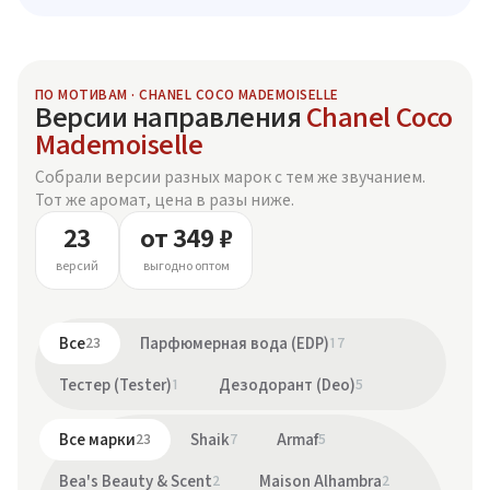
ПО МОТИВАМ · CHANEL COCO MADEMOISELLE
Версии направления
Chanel Coco
Mademoiselle
Собрали версии разных марок с тем же звучанием.
Тот же аромат, цена в разы ниже.
23
от 349 ₽
версий
выгодно оптом
Все
23
Парфюмерная вода (EDP)
17
Тестер (Tester)
1
Дезодорант (Deo)
5
Все марки
23
Shaik
7
Armaf
5
Bea's Beauty & Scent
2
Maison Alhambra
2