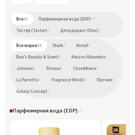
Все
23
Парфюмерная вода (EDP)
17
Тестер (Tester)
1
Дезодорант (Deo)
5
Все марки
23
Shaik
7
Armaf
5
Bea's Beauty & Scent
2
Maison Alhambra
2
Johnwin
1
Silvana
1
Clive&Keira
1
La Parretto
1
Fragrance World
1
Прочие
1
Galaxy Concept
1
Парфюмерная вода (EDP)
17