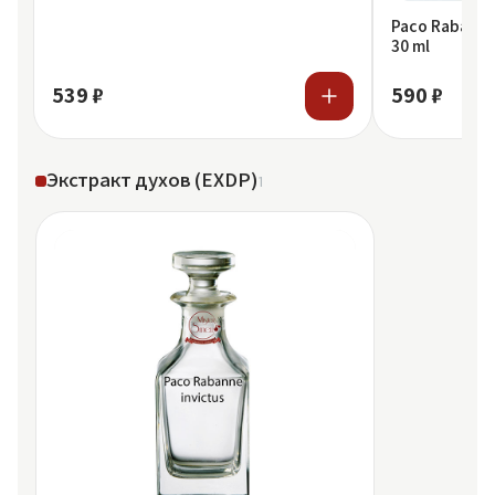
Paco Rabanne 
30 ml
539 ₽
590 ₽
Экстракт духов (EXDP)
1