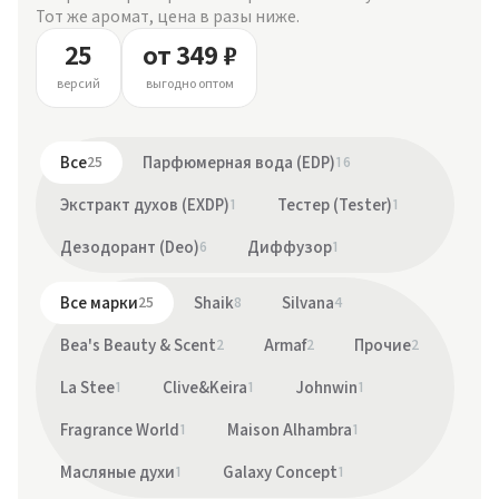
Тот же аромат, цена в разы ниже.
25
от 349 ₽
версий
выгодно оптом
Все
25
Парфюмерная вода (EDP)
16
Экстракт духов (EXDP)
1
Тестер (Tester)
1
Дезодорант (Deo)
6
Диффузор
1
Все марки
25
Shaik
8
Silvana
4
Bea's Beauty & Scent
2
Armaf
2
Прочие
2
La Stee
1
Clive&Keira
1
Johnwin
1
Fragrance World
1
Maison Alhambra
1
Масляные духи
1
Galaxy Concept
1