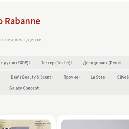
o Rabanne
от же аромат, цена в
т духов (EXDP)
1
Тестер (Tester)
1
Дезодорант (Deo)
6
2
Bea's Beauty & Scent
2
Прочие
2
La Stee
1
Clive
Galaxy Concept
1