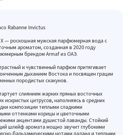
co Rabanne Invictus
 X — роскошная мужская парфюмерная вода с
очным ароматом, созданная в 2020 году
фюмерным брендом Armaf из ОАЭ.
трастный и чувственный парфюм притягивает
онченным дыханием Востока и посвящен грации
менных породистых скакунов.
тартует слиянием жарких пряных восточных
их искристых цитрусов, наполняясь в средних
идки композиции теплыми сладкими
ными оттенками корицы и цветочными
вежими акцентами душистой лаванды. Стойкий
ий шлейф аромата мощно звучит глубокими
есно-бальзамическими нотами ладана и теплыми