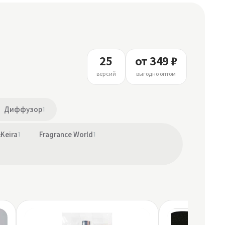
25
от 349 ₽
версий
выгодно оптом
Диффузор
1
&Keira
1
Fragrance World
1