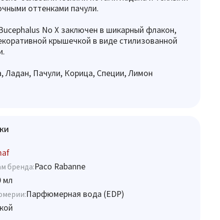
чными оттенками пачули.
Bucephalus No X заключен в шикарный флакон,
екоративной крышечкой в виде стилизованной
и.
, Ладан, Пачули, Корица, Специи, Лимон
ки
maf
Paco Rabanne
м бренда:
0 мл
Парфюмерная вода (EDP)
юмерии:
кой