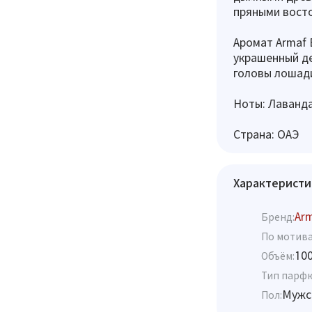
пряными восто
Аромат Armaf 
украшенный д
головы лошад
Ноты: Лаванда
Страна: ОАЭ
Характеристи
Ar
Бренд:
По мотива
10
Объём:
Тип парф
Мужс
Пол: