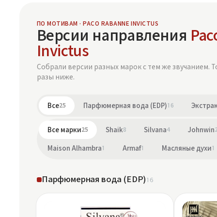
ПО МОТИВАМ · PACO RABANNE INVICTUS
Версии направления
Pac
Invictus
Собрали версии разных марок с тем же звучанием. Т
разы ниже.
Все
25
Парфюмерная вода (EDP)
16
Экстрак
Все марки
25
Shaik
8
Silvana
4
Johnwin
Maison Alhambra
1
Armaf
1
Масляные духи
1
Парфюмерная вода (EDP)
16