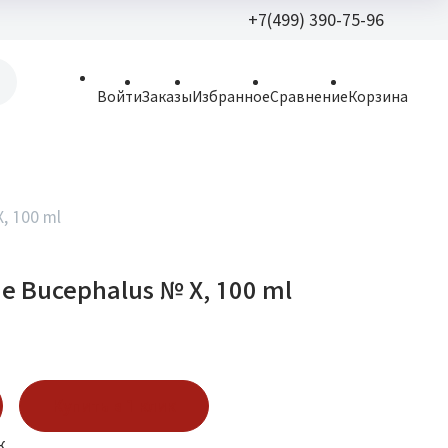
+7(499) 390-75-96
+7(499) 390-
Войти
Заказы
Избранное
Сравнение
Корзина
allparfume@mail.r
Пн - Вс: 9:30 - 21:3
109443, г. Москва,
, 100 ml
Волгоградский пр.,
he Bucephalus № X, 100 ml
Купить в 1 клик
к