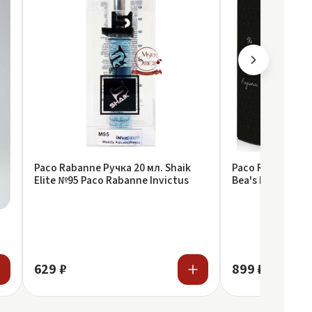
Paco Rabanne Ручка 20 мл. Shaik
Paco Rabanne 
Elite №95 Paco Rabanne Invictus
Bea's Beauty & S
Rabanne Invictu
629 ₽
899 ₽