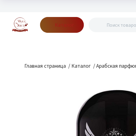
Каталог
Бренды
Акции
Блог
О нас
Доставка
Оплата
Конт
Главная страница
/
Каталог
/
Арабская парфю