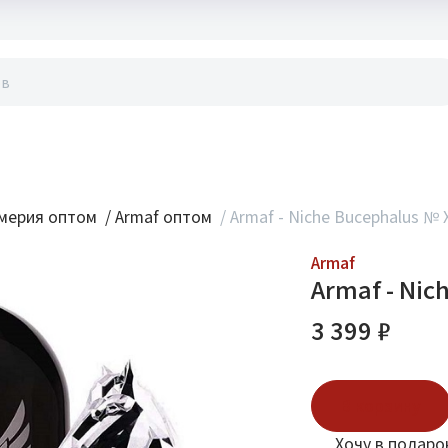
акты
мерия оптом
/
Armaf оптом
/
Armaf - Niche Bucephalus № X
Armaf
Armaf - Nic
3 399 ₽
В корзину
Хочу в подаро