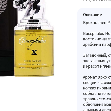
Описание
Вдохновлен Pa
Bucephalus No
восточно-цвет
арабским пар
Загадочный, с
элегантным ут
и красоте пле
Аромат ярко с
специй и свеж
нотках пирам
соблазнитель
травянисто-с
обволакивающ
дымными древ