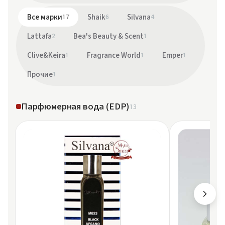
Все марки
17
Shaik
6
Silvana
4
Lattafa
2
Bea's Beauty & Scent
1
Clive&Keira
1
Fragrance World
1
Emper
1
Прочие
1
Парфюмерная вода (EDP)
13