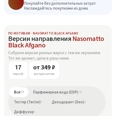
Покупайте без дополнительных затрат.
Наслаждайтесь покупками из дома.
ПО МОТИВАМ · NASOMATTO BLACK AFGANO
Версии направления
Nasomatto
Black Afgano
Собрали версии разных марок с тем же звучанием.
Тот же аромат, цена в разы ниже.
17
от 349 ₽
версий
выгодно оптом
Все
17
Парфюмерная вода (EDP)
13
Тестер (Tester)
1
Дезодорант (Deo)
2
Диффузор
1