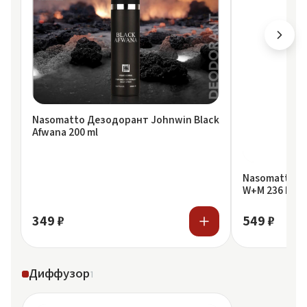
Nasomatto Дезодорант Johnwin Black
Afwana 200 ml
Nasomatto Де
W+M 236 Black
349 ₽
549 ₽
Диффузор
1