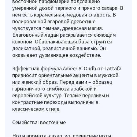
восточной парфюмерии подслащено
умеренной дозой терпкого и пряного сахара. В
нем есть карамельная, медовая сладость. В
полированной агаровой древесине
чувствуется темная, древесная магия.
Благовонный ладан раскрывается сияющим
коконом. Обволакивающая база струится
деликатной, реалистичной ванилью. Он
оказывает дурманящее воздействие.
Эффектная формула Ameer Al Oudh от Lattafa
привносит ориентальные акценты в мужской
или женский образ. Перед вами – образец
гармоничного симбиоза арабской и
европейской культур. Теплые переливы и
контрастные переходы выполнены в
классическом стиле.
Семейства: восточные
Ноты аромата: сахар, уд, древесные ноты,