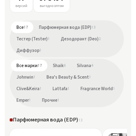
версий
выгодно оптом
Все
17
Парфюмерная вода (EDP)
13
Тестер (Tester)
1
Дезодорант (Deo)
2
Диффузор
1
Все марки
17
Shaik
6
Silvana
4
Johnwin
1
Bea's Beauty & Scent
1
Clive&Keira
1
Lattafa
1
Fragrance World
1
Emper
1
Прочие
1
Парфюмерная вода (EDP)
13