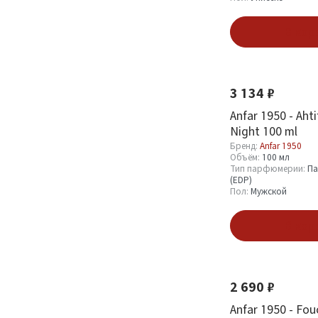
В кор
Тип парфюмерии
Новинка
Хит
Парфюмерная вода
3
(EDP)
6
3 134 ₽
Anfar 1950 - Ahti
Night 100 ml
Пол
Бренд:
Anfar 1950
Объём:
100 мл
Мужской
13
Тип парфюмерии:
Па
(EDP)
Женский
7
Пол:
Мужской
Унисекс
16
В кор
Новинка
Показать
2 690 ₽
Anfar 1950 - Fou