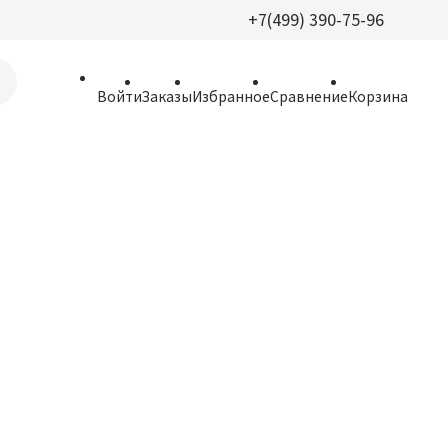
+7(499) 390-75-96
+7(499) 390-
Войти
Заказы
Избранное
Сравнение
Корзина
allparfume@mail.r
Пн - Вс: 9:30 - 21:3
109443, г. Москва,
Волгоградский пр.,
Новинка