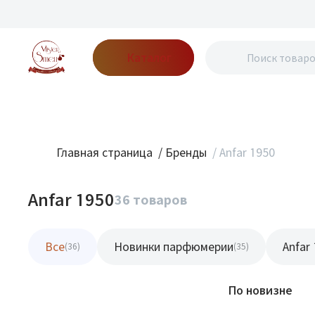
Каталог
Бренды
Акции
Блог
О нас
Доставка
Оплата
Конт
Главная страница
/
Бренды
/
Anfar 1950
Anfar 1950
36 товаров
Все
Новинки парфюмерии
Anfar
(36)
(35)
Фильтр
По новизне
Новинка