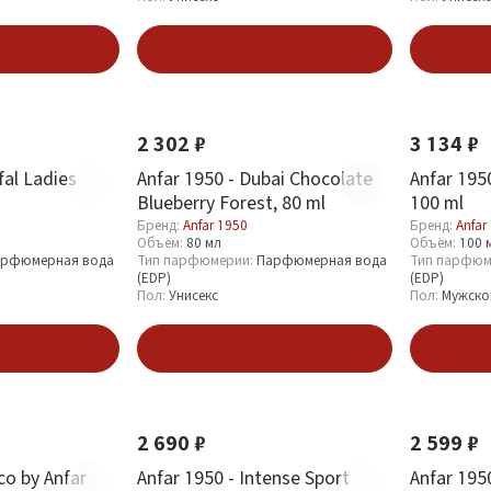
зину
В корзину
Новинка
Хит
Новинка
2 302 ₽
3 134 ₽
fal Ladies
Anfar 1950 - Dubai Chocolate
Anfar 1950
Blueberry Forest, 80 ml
100 ml
Бренд:
Anfar 1950
Бренд:
Anfar
Объём:
80 мл
Объём:
100 
рфюмерная вода
Тип парфюмерии:
Парфюмерная вода
Тип парфюм
(EDP)
(EDP)
Пол:
Унисекс
Пол:
Мужско
зину
В корзину
Новинка
Новинка
2 690 ₽
2 599 ₽
co by Anfar
Anfar 1950 - Intense Sport
Anfar 195