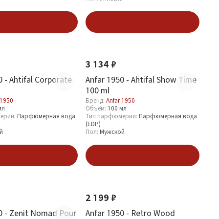
В корзину
В корзину
Хит
Новинка
Хит
3 134 ₽
 - Ahtifal Corporate
Anfar 1950 - Ahtifal Show Time
100 ml
 1950
Бренд:
Anfar 1950
мл
Объём:
100 мл
ерии:
Парфюмерная вода
Тип парфюмерии:
Парфюмерная вода
(EDP)
й
Пол:
Мужской
В корзину
В корзину
Новинка
2 199 ₽
0 - Zenit Nomad Pour
Anfar 1950 - Retro Wood