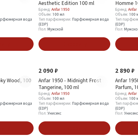
Aesthetic Edition 100 ml
Homme 1
Бренд:
Anfar 1950
Бренд:
Anfar
Объём:
100 мл
Объём:
100 
рфюмерная вода
Тип парфюмерии:
Парфюмерная вода
Тип парфюм
(EDP)
(EDP)
Пол:
Мужской
Пол:
Мужско
зину
В корзину
Новинка
Новинка
2 090 ₽
2 890 ₽
oky Wood, 100
Anfar 1950 - Midnight Frost
Anfar 195
Tangerine, 100 ml
Parfum, 1
Бренд:
Anfar 1950
Бренд:
Anfar
Объём:
100 мл
Объём:
100 
рфюмерная вода
Тип парфюмерии:
Парфюмерная вода
Тип парфюм
(EDP)
(EDP)
Пол:
Унисекс
Пол:
Унисекс
зину
В корзину