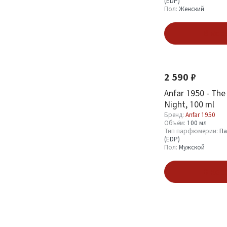
(EDP)
Пол:
Женский
В кор
Новинка
2 590 ₽
Anfar 1950 - The
Night, 100 ml
Бренд:
Anfar 1950
Объём:
100 мл
Тип парфюмерии:
Па
(EDP)
Пол:
Мужской
В кор