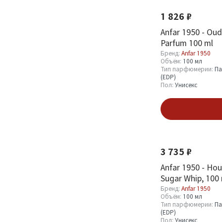
Оптовая стоимость
1 826 ₽
От
До
Anfar 1950 - Oud
Parfum 100 ml
Бренд:
Anfar 1950
Объём:
100 мл
Тип парфюмерии:
Па
(EDP)
Пол:
Унисекс
Бренд
В кор
Anfar 1950
36
Новинка
3 735 ₽
Объём
Anfar 1950 - Hou
Sugar Whip, 100
100 мл
31
Бренд:
Anfar 1950
30 мл
1
Объём:
100 мл
Тип парфюмерии:
Па
80 мл
4
(EDP)
Пол:
Унисекс