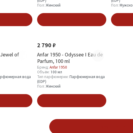
(EDP)
(EDP)
Пол:
Женский
Пол:
Мужско
зину
В корзину
Новинка
2 790 ₽
 Jewel of
Anfar 1950 - Odyssee I Eau de
Parfum, 100 ml
Бренд:
Anfar 1950
Объём:
100 мл
рфюмерная вода
Тип парфюмерии:
Парфюмерная вода
(EDP)
Пол:
Женский
зину
В корзину
Показать ещё