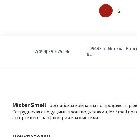
1
2
109443, г. Москва, Вол
+7(499) 390-75-96
92
Mister Smell
- российская компания по продаже парф
Сотрудничая с ведущими производителями, Mr.Smell пре
ассортимент парфюмерии и косметики.
Покупателям