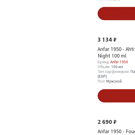
В кор
Тип парфюмерии
Новинка
Хит
Парфюмерная вода
3
(EDP)
5
3 134 ₽
Anfar 1950 - Ahti
Night 100 ml
Пол
Бренд:
Anfar 1950
Объём:
100 мл
Мужской
13
Тип парфюмерии:
Па
(EDP)
Женский
7
Пол:
Мужской
Унисекс
15
В кор
Новинка
Показать
2 690 ₽
Anfar 1950 - Fou