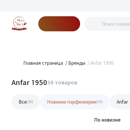
Каталог
Бренды
Акции
Блог
О нас
Доставка
Оплата
Конт
Главная страница
/
Бренды
/
Anfar 1950
Anfar 1950
36 товаров
Все
Новинки парфюмерии
Anfar
(36)
(35)
Фильтр
По новизне
Новинка