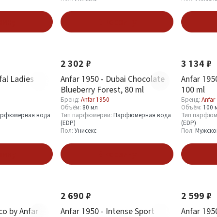
зину
В корзину
Новинка
Хит
Новинка
2 302 ₽
3 134 ₽
fal Ladies
Anfar 1950 - Dubai Chocolate
Anfar 1950
Blueberry Forest, 80 ml
100 ml
Бренд:
Anfar 1950
Бренд:
Anfar
Объём:
80 мл
Объём:
100 
рфюмерная вода
Тип парфюмерии:
Парфюмерная вода
Тип парфюм
(EDP)
(EDP)
Пол:
Унисекс
Пол:
Мужско
зину
В корзину
Новинка
Новинка
2 690 ₽
2 599 ₽
co by Anfar
Anfar 1950 - Intense Sport
Anfar 195