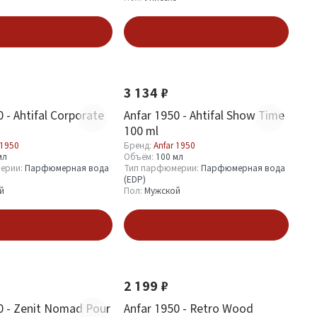
В корзину
В корзину
Хит
Новинка
Хит
3 134 ₽
 - Ahtifal Corporate
Anfar 1950 - Ahtifal Show Time
100 ml
 1950
Бренд:
Anfar 1950
мл
Объём:
100 мл
ерии:
Парфюмерная вода
Тип парфюмерии:
Парфюмерная вода
(EDP)
й
Пол:
Мужской
В корзину
В корзину
Новинка
2 199 ₽
0 - Zenit Nomad Pour
Anfar 1950 - Retro Wood