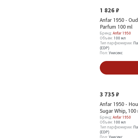
Оптовая стоимость
1 826 ₽
От
До
Anfar 1950 - Oud
Parfum 100 ml
Бренд:
Anfar 1950
Объём:
100 мл
Тип парфюмерии:
Па
(EDP)
Пол:
Унисекс
Бренд
В кор
Anfar 1950
35
Новинка
3 735 ₽
Объём
Anfar 1950 - Hou
Sugar Whip, 100
100 мл
31
Бренд:
Anfar 1950
30 мл
1
Объём:
100 мл
Тип парфюмерии:
Па
80 мл
3
(EDP)
Пол:
Унисекс