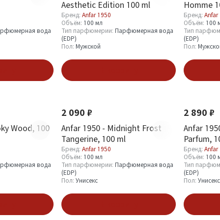
Aesthetic Edition 100 ml
Homme 1
Бренд:
Anfar 1950
Бренд:
Anfar
Объём:
100 мл
Объём:
100 
рфюмерная вода
Тип парфюмерии:
Парфюмерная вода
Тип парфюм
(EDP)
(EDP)
Пол:
Мужской
Пол:
Мужско
зину
В корзину
Новинка
Новинка
2 090 ₽
2 890 ₽
oky Wood, 100
Anfar 1950 - Midnight Frost
Anfar 195
Tangerine, 100 ml
Parfum, 1
Бренд:
Anfar 1950
Бренд:
Anfar
Объём:
100 мл
Объём:
100 
рфюмерная вода
Тип парфюмерии:
Парфюмерная вода
Тип парфюм
(EDP)
(EDP)
Пол:
Унисекс
Пол:
Унисекс
зину
В корзину