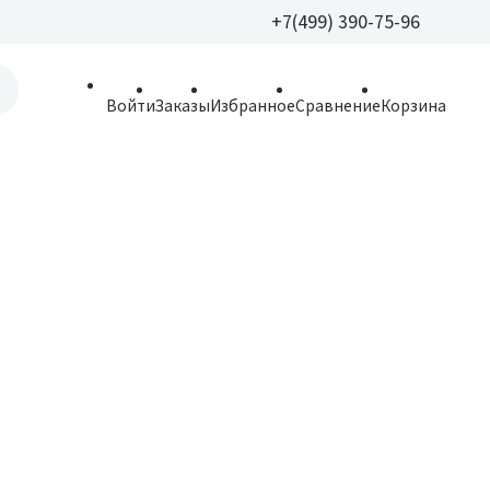
+7(499) 390-75-96
+7(499) 390-
Войти
Заказы
Избранное
Сравнение
Корзина
allparfume@mail.r
Пн - Вс: 9:30 - 21:3
109443, г. Москва,
Волгоградский пр.,
Новинка