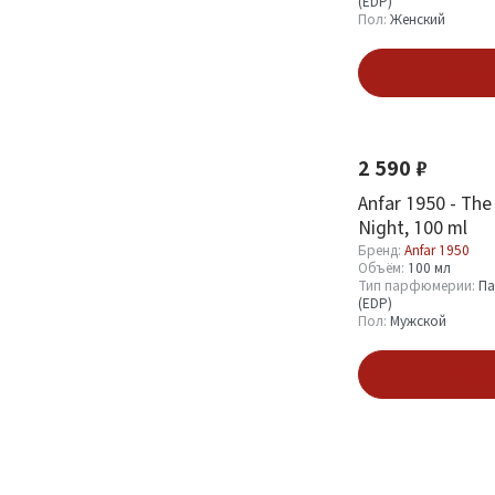
(EDP)
Пол:
Женский
В кор
Новинка
2 590 ₽
Anfar 1950 - The
Night, 100 ml
Бренд:
Anfar 1950
Объём:
100 мл
Тип парфюмерии:
Па
(EDP)
Пол:
Мужской
В кор