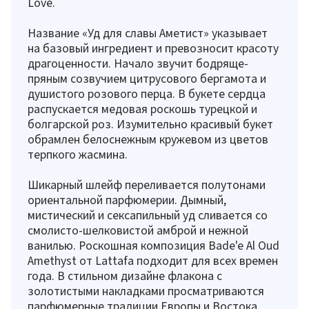
Love.
Название «Уд для славы Аметист» указывает
на базовый ингредиент и превозносит красоту
драгоценности. Начало звучит бодряще-
пряным созвучием цитрусового бергамота и
душистого розового перца. В букете сердца
распускается медовая роскошь турецкой и
болгарской роз. Изумительно красивый букет
обрамлен белоснежным кружевом из цветов
терпкого жасмина.
Шикарный шлейф переливается полутонами
ориентальной парфюмерии. Дымный,
мистический и сексапильный уд сливается со
смолисто-шелковистой амброй и нежной
ванилью. Роскошная композиция Bade'e Al Oud
Amethyst от Lattafa подходит для всех времен
года. В стильном дизайне флакона с
золотистыми накладками просматриваются
парфюмерные традиции Европы и Востока.