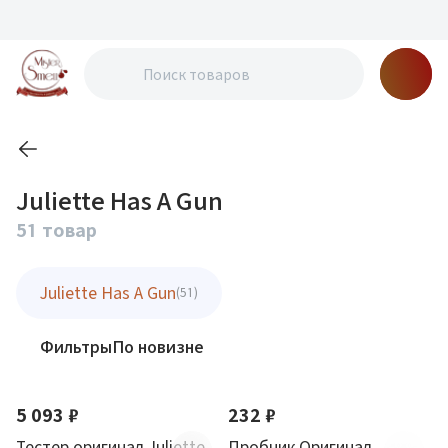
Juliette Has A Gun
51 товар
Juliette Has A Gun
(51)
Фильтры
По новизне
5 093 ₽
232 ₽
Тестер оригинал Juliette
Пробник Оригинал