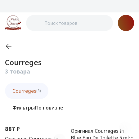
Courreges
3 товара
Courreges
(3)
Фильтры
По новизне
887 ₽
Оригинал Courreges In
Blue Eau De Toilette 5 ml
Оригинал Courreges In