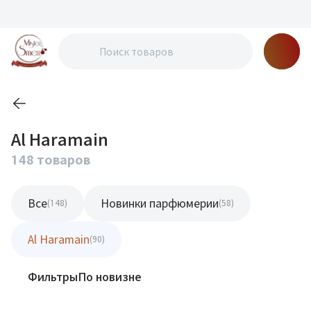
Al Haramain
148 товаров
Все
Новинки парфюмерии
(148)
(58)
Al Haramain
(90)
Фильтры
По новизне