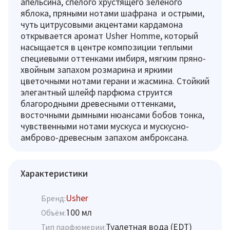
апельсина, спелого хрустящего зеленого
яблока, пряными нотами шафрана и острыми,
чуть цитрусовыми акцентами кардамона
открывается аромат Usher Homme, который
насыщается в центре композиции теплыми
специевыми оттенками имбиря, мягким пряно-
хвойным запахом розмарина и яркими
цветочными нотами герани и жасмина. Стойкий
элегантный шлейф парфюма струится
благородными древесными оттенками,
восточными дымными нюансами бобов тонка,
чувственными нотами мускуса и мускусно-
амброво-древесным запахом амброксана.
Характеристики
Usher
Бренд:
100 мл
Объём:
Туалетная вода (EDT)
Тип парфюмерии: