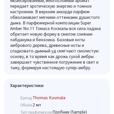
нюансированный, многослойный аромат
передает эротическую энергию и томное
настроение. В верхнем аккорде парфюм
обволакивает мягкими оттенками душистого
дыма. В парфюмерной композиции Super
Amber No.11 Томаса Космалы вся сила ладана
обретает новую форму в смелом слиянии
лабданума и бензоина. Базовые ноты
амбрового дерева, древесные ноты и
сладковато-дымный уд смягчают смолистую
основу, в то время как дрожь сухой амбры
завершает чувственное погружение в свет и
тьму, формируя настоящую супер-амбру.
Характеристики
Thomas Kosmala
Бренд:
2 мл
Объём:
Пробник (Sample)
Тип парфюмерии: