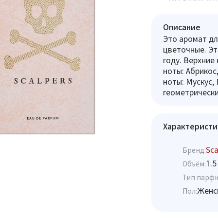
Описание
Это аромат дл
цветочные. Эт
году. Верхние
ноты: Абрикос
ноты: Мускус,
геометрически
Характеристи
Sca
Бренд:
1.5
Объём:
Тип парф
Женс
Пол: