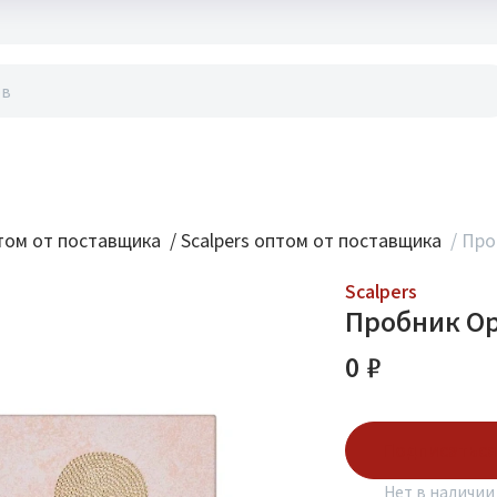
акты
ом от поставщика
/
Scalpers оптом от поставщика
/
Проб
Scalpers
Пробник Ори
0 ₽
Подписаться
Нет в наличии