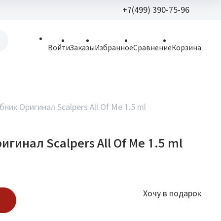
+7(499) 390-75-96
+7(499) 390-
Войти
Заказы
Избранное
Сравнение
Корзина
allparfume@mail.r
Пн - Вс: 9:30 - 21:3
109443, г. Москва,
ник Оригинал Scalpers All Of Me 1.5 ml
Волгоградский пр.,
гинал Scalpers All Of Me 1.5 ml
Хочу в подарок