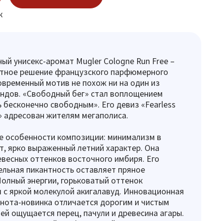
к
ый унисекс-аромат Mugler Cologne Run Free –
ртное решение французского парфюмерного
овременный мотив не похож ни на один из
ндов. «Свободный бег» стал воплощением
 бесконечно свободным». Его девиз «Fearless
re» адресован жителям мегаполиса.
е особенности композиции: минимализм в
т, ярко выраженный летний характер. Она
евесных оттенков восточного имбиря. Его
льная пикантность оставляет пряное
Полный энергии, горьковатый оттенок
 с яркой молекулой акигалавуд. Инновационная
нота-новинка отличается дорогим и чистым
ней ощущается перец, пачули и древесина агары.