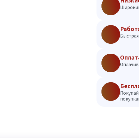
Низки
Широкий
Работ
Быстрая 
Оплат
Оплачив
Беспл
Покупай
покупкам