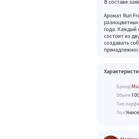
В составе зая
Аромат Run Fr
разноцветных 
года. Каждый 
состоит из дв
создавать со
принадлежнос
Характеристи
Mu
Бренд:
10
Объём:
Тип парф
Унисе
Пол: