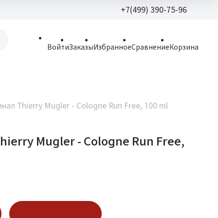
+7(499) 390-75-96
+7(499) 390-
Войти
Заказы
Избранное
Сравнение
Корзина
allparfume@mail.r
Пн - Вс: 9:30 - 21:3
109443, г. Москва,
нал Thierry Mugler - Cologne Run Free, 100 ml
Волгоградский пр.,
ierry Mugler - Cologne Run Free,
Купить в 1 клик