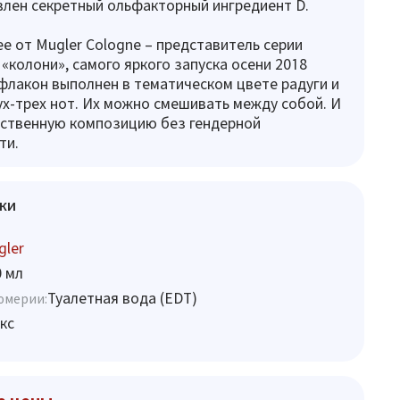
влен секретный ольфакторный ингредиент D.
ee от Mugler Cologne – представитель серии
«колони», самого яркого запуска осени 2018
флакон выполнен в тематическом цвете радуги и
ух-трех нот. Их можно смешивать между собой. И
бственную композицию без гендерной
ти.
ки
gler
0 мл
Туалетная вода (EDT)
юмерии:
кс