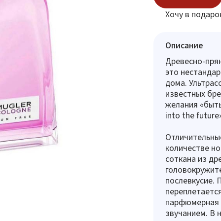
Хочу в подаро
Описание
Древесно-прян
это нестанда
дома. Ультрас
известных бре
желания «быть
into the futu
Отличительны
количестве но
соткана из др
головокружите
послевкусие. 
переплетается
парфюмерная 
звучанием. В 