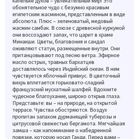
капельке духов – увлекательный мир! Это
обонятельное чудо с безумно красивым
египетским жасмином, представленным в виде
абсолюта. Плюс – зеленоватый, медовый
жасмин самбак. В союзе с древесной куркумой
они воссоздают запах, что царит в храме
Минакши. Цветы, благовония и сандал
оживляют статуи, размещенные внутри. Они
пританцовывают под песню ветра. Эфирное
масло острых, травных бархатцев
доставлялось через Индийский океан. В нем
чувствуется яблочный привкус. В цветочный
вихрь вплетается горьковато-сладкий
французский мускатный шалфей. Вдохните
чудесное благоухание, широко открыв глаза.
Представьте: вы – на природе, на открытой
террасе. Чувства обостряются. Воздух
пропитан запахом дурманящей туберозы и
цитрусовой свежестью бергамота. Мягчайшая
замша – как напоминание о набедренной
повязке, которую носил Ганди. Перед вами –