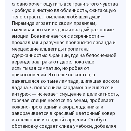
словно хочет ощутить все грани этого чувства
- робкую и чистую влюбленность, сжигающую
тело страсть, томление любящей души.
Пирамида играет по своим правилам,
смешивая ноты и выдавая каждый раз новые
эмоции. Все начинается с искренности —
прохладная и разумная прованская лаванда и
мерцающие альдегиды пропитаны
сдержанностью Франции, где на белоснежной
веранде завтракают двое, пока еще
испытывая симпатию, но робея от
прикосновений. Это еще не костер, а
зажегшаяся во тьме лампада, шипящая воском
ладана. С появлением кардамона меняется и
антураж — исчезает смущение и деликатность,
горячая специя несется по венам, пробивает
кожано-прохладный аккорд ладанника и
заворачивается в красивый цветочный ковер
из шелковой и сладкой гардении. Особую
обстановку создает слива умэбоси, добавляя