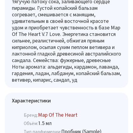
тягучую патоку сока, заливающего сердце
пирамиды. Густой копайский бальзам
согревает, смешивается с манящим,
удивительным в своей восточной красоте
удом и приобретает чувственность в базе Map
Of The Heart V.7 Love. Энергетика становится
сильнее, реалистичней, обжигая пряным
киприолом, осыпая сухим пеплом ветивера и
лактонной гладкой древесиной австралийского
сандала. Семейства: фужерные, древесные
Ноты аромата: альдегиды, кардамон, лаванда,
гардения, ладан, лабданум, копайский бальзам,
ветивер, кипарис, сандал, уд
Характеристики
Map Of The Heart
Бренд:
1.5 мл
Объём:
Пробник (Sample)
Тип парфюмерии: