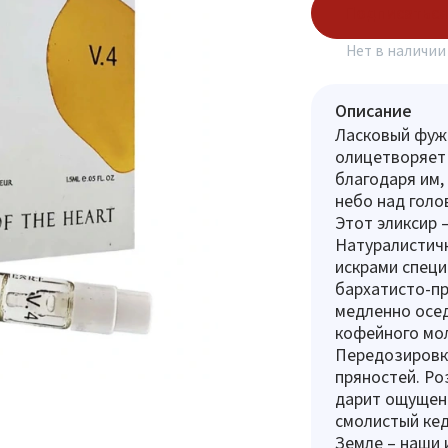
Подписаться
Нет в наличии
Описание
Ласковый фуже
олицетворяет 
благодаря им,
небо над голо
Этот эликсир 
Натуралистич
искрами специ
бархатисто-п
медленно осед
кофейного мол
Передозировк
пряностей. Ро
дарит ощущен
смолистый кед
Земле – наши 