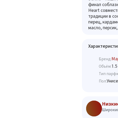
финал соблазн
Heart совмес
традиции в со
перец, кардам
масло, персик,
Характеристи
Map
Бренд:
1.5
Объём:
Тип парф
Унисе
Пол:
Низки
Широкий