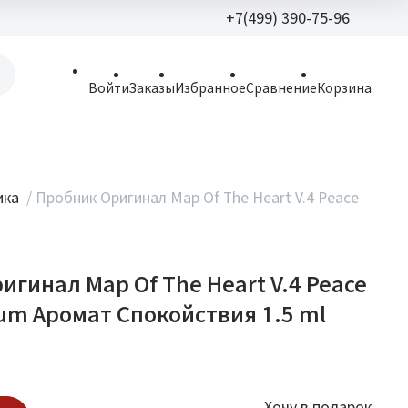
+7(499) 390-75-96
+7(499) 390-
Войти
Заказы
Избранное
Сравнение
Корзина
allparfume@mail.r
Пн - Вс: 9:30 - 21:3
109443, г. Москва,
ика
/
Пробник Оригинал Map Of The Heart V.4 Peace
Волгоградский пр.,
игинал Map Of The Heart V.4 Peace
fum Аромат Спокойствия 1.5 ml
Хочу в подарок