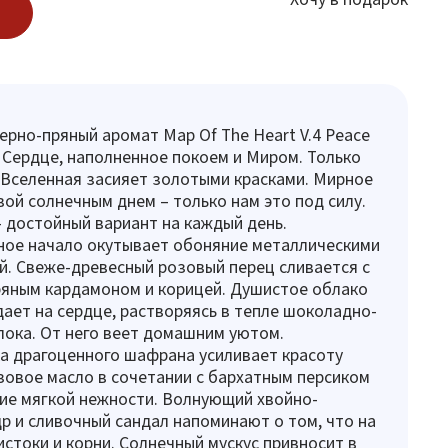
рно-пряный аромат Map Of The Heart V.4 Peace
Сердце, наполненное покоем и Миром. Только
 Вселенная засияет золотыми красками. Мирное
вой солнечным днем – только нам это под силу.
– достойный вариант на каждый день.
ное начало окутывает обоняние металлическими
й. Свеже-древесный розовый перец сливается с
ряным кардамоном и корицей. Душистое облако
ает на сердце, растворяясь в тепле шоколадно-
ока. От него веет домашним уютом.
а драгоценного шафрана усиливает красоту
зовое масло в сочетании с бархатным персиком
ие мягкой нежности. Волнующий хвойно-
р и сливочный сандал напоминают о том, что на
истоки и корни. Солнечный мускус привносит в