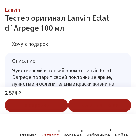
Lanvin
Тестер оригинал Lanvin Eclat
d`Arpege 100 мл
Хочу в подарок
Описание
Чувственный и тонкий аромат Lanvin Eclat
Darpege подарит своей поклоннице яркие,
лучистые и ослепительные краски жизни на
каждый день, сделает ее еще более
2 574 ₽
женственной, прекрасной и обаятельной.
В корзину
Купить в 1 клик
Аромат вызывает ассоциации с рассветом в
самом известном романтическом городе мира
Париже, когда на небе только появляются
нежные розовые тона, а в воздухе становятся
Главная
Каталог
Корзина
Избранное
Войти