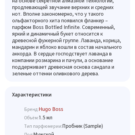
на основе секретной алмазной технологии,
продлевающей звучание верхних и средних
нот. Вполне закономерно, что у такого
ольфакторного хита появился фланкер –
парфюм Boss Bottled Infinite. Современный,
яркий и динамичный букет относится к
древесной фужерной группе. Лаванда, корица,
мандарин и яблоко вошли в состав начального
аккорда. В сердце господствует лаванда в
компании розмарина и пачули, а основание
поддерживает древесная основа сандала и
зеленые оттенки оливкового дерева.
Характеристики
Hugo Boss
Бренд:
1.5 мл
Объём:
Пробник (Sample)
Тип парфюмерии:
Мужской
Пол: