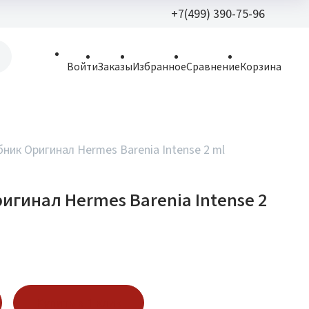
+7(499) 390-75-96
+7(499) 390-
Войти
Заказы
Избранное
Сравнение
Корзина
allparfume@mail.r
Пн - Вс: 9:30 - 21:3
109443, г. Москва,
ник Оригинал Hermes Barenia Intense 2 ml
Волгоградский пр.,
игинал Hermes Barenia Intense 2
Купить в 1 клик