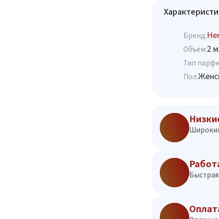
Характеристи
He
Бренд:
2 м
Объём:
Тип парф
Женс
Пол:
Низки
Широкий
Работ
Быстрая 
Оплат