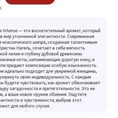
к
a Intense — это восхитительный аромат, который
 в мир утонченной элегантности. Современная
 классического шипра, созданная талантливым
истин Нагель, сочетает в себе мягкость
ой лилии и глубину дубовой древесины.
ожаные ноты, напоминающие дорогую кожу, и
ули придают композиции особую изысканность.
м идеально подходит для уверенной женщины,
черкнуть свою индивидуальность. С каждым
ы будете чувствовать, как аромат обволакивает
 ауру загадочности и притягательности. Это не
, а ваше новое оружие обаяния. Ощутите
антности и чувственности, выбрав этот
омат для любого случая.