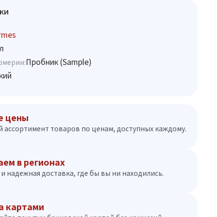
ки
rmes
л
Пробник (Sample)
юмерии:
кий
е цены
 ассортимент товаров по ценам, доступных каждому.
аем в регионах
и надежная доставка, где бы вы ни находились.
а картами