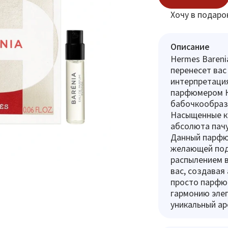
Хочу в подаро
Описание
Hermes Bareni
перенесет вас
интерпретация
парфюмером Кр
бабочкообразн
Насыщенные к
абсолюта пач
Данный парфю
желающей под
распылением в
вас, создавая
просто парфюм
гармонию элег
уникальный ар