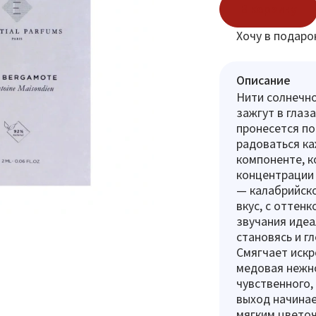
В корзину
Хочу в подаро
Описание
Нити солнечно
зажгут в глаз
пронесется по
радоваться ка
компоненте, к
концентрации 
— калабрийско
вкус, с оттен
звучания идеа
становясь и г
Смягчает искр
медовая нежно
чувственного,
выход начинае
мягким цвето