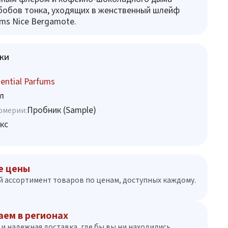
бобов тонка, уходящих в женственный шлейф
ums Nice Bergamote.
ки
ential Parfums
л
Пробник (Sample)
юмерии:
кс
е цены
 ассортимент товаров по ценам, доступных каждому.
аем в регионах
и надежная доставка, где бы вы ни находились.