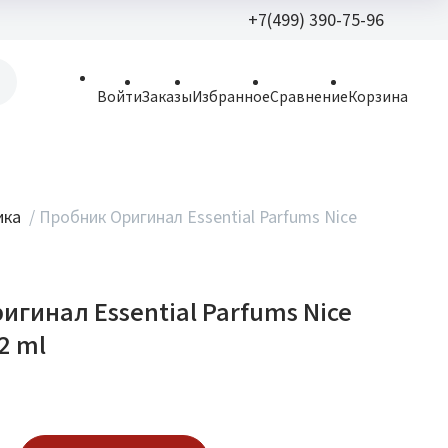
+7(499) 390-75-96
+7(499) 390-
Войти
Заказы
Избранное
Сравнение
Корзина
allparfume@mail.r
Пн - Вс: 9:30 - 21:3
109443, г. Москва,
ика
/
Пробник Оригинал Essential Parfums Nice
Волгоградский пр.,
игинал Essential Parfums Nice
2 ml