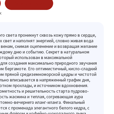
Купить в 1 клик
к
го света проникнут сквозь кожу прямо в сердце,
ах свет и наполнят энергией, словно живая вода
 венам, снимая оцепенение и возвращая желание
ждому дню и событию. Секрет в натуральном
оторый использован в максимальной
для создания максимально природного звучания
м бергамоте. Его оптимистичный, кисло-сладкий
ком пряной средиземноморской цедры и чистотой
льно вписывается в напряженный график дня,
лотком прохлады, и источником вдохновения.
ометность и решительность старта пудрово-
сть жасмина и теплая, согревающая аура
 томно-вечернего иланг-иланга. Финальный
тся с променада элегантного белого кедра, с
чным флёром и кофейно-шоколадного дыма