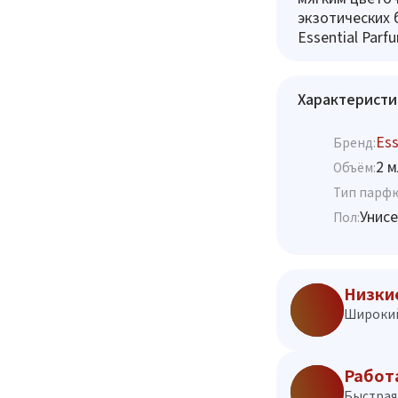
экзотических 
Essential Parf
Характеристи
Ess
Бренд:
2 м
Объём:
Тип парф
Унисе
Пол:
Низки
Широкий
Работ
Быстрая 