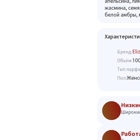
апельсина, ли
жасмина, семя
белой амбры, 
Характеристи
Eli
Бренд:
10
Объём:
Тип парф
Женс
Пол:
Низки
Широкий
Работ