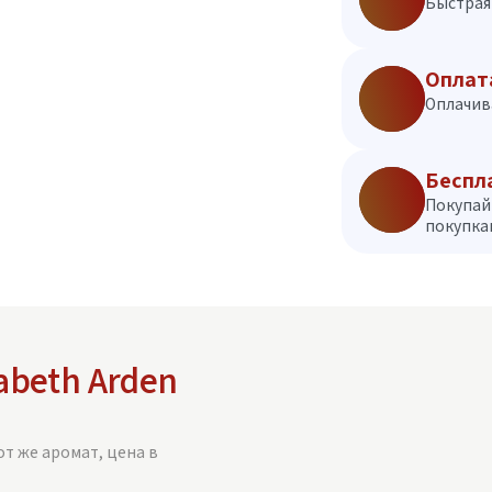
Быстрая 
Оплат
Оплачив
Беспл
Покупай
покупкам
zabeth Arden
от же аромат, цена в