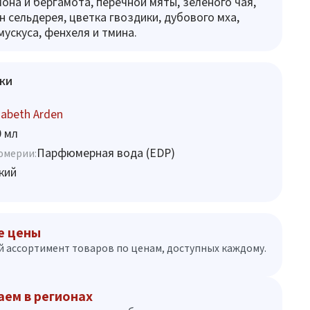
мона и бергамота, перечной мяты, зеленого чая,
н сельдерея, цветка гвоздики, дубового мха,
мускуса, фенхеля и тмина.
ки
zabeth Arden
0 мл
Парфюмерная вода (EDP)
юмерии:
кий
е цены
 ассортимент товаров по ценам, доступных каждому.
аем в регионах