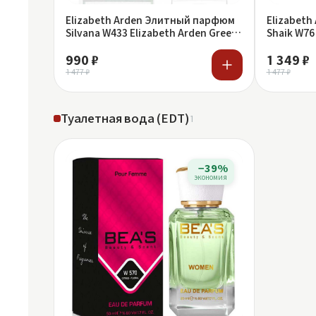
Elizabeth Arden Элитный парфюм
Elizabet
Silvana W433 Elizabeth Arden Green
Shaik W76
Tea
Tea
990 ₽
1 349 ₽
1 477 ₽
1 477 ₽
Туалетная вода (EDT)
1
−39%
экономия