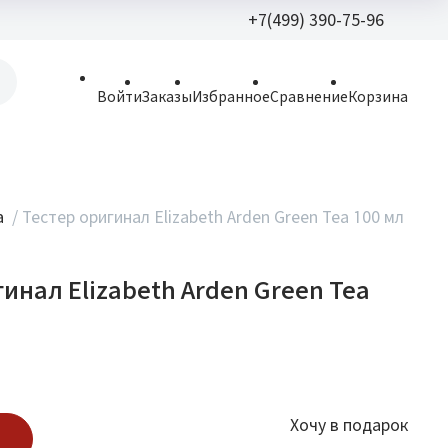
+7(499) 390-75-96
+7(499) 390-
Войти
Заказы
Избранное
Сравнение
Корзина
allparfume@mail.r
Пн - Вс: 9:30 - 21:3
109443, г. Москва,
а
/
Тестер оригинал Elizabeth Arden Green Tea 100 мл
Волгоградский пр.,
инал Elizabeth Arden Green Tea
Хочу в подарок