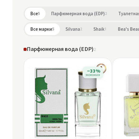
Все
5
Парфюмерная вода (EDP)
2
Туалетная
Все марки
5
Silvana
2
Shaik
1
Bea's Bea
Парфюмерная вода (EDP)
2
−33%
экономия