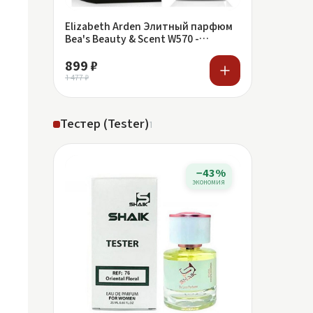
Elizabeth Arden Элитный парфюм
Bea's Beauty & Scent W570 -
Elizabeth Arden Green Tea
899 ₽
1 477 ₽
Тестер (Tester)
1
−43%
экономия