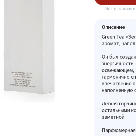
Нет в наличии
Описание
Green Tea «Зе
аромат, напол
Он был создан
энергичность 
освежающем, 
гармонично сп
впечатление п
наполненную с
Легкая горчин
остальными к
заметной.
Парфюмерная 