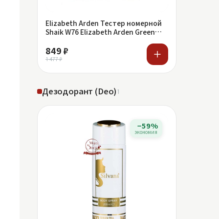
Elizabeth Arden Тестер номерной
Shaik W76 Elizabeth Arden Green
Tea
849 ₽
1 477 ₽
Дезодорант (Deo)
1
−59%
экономия