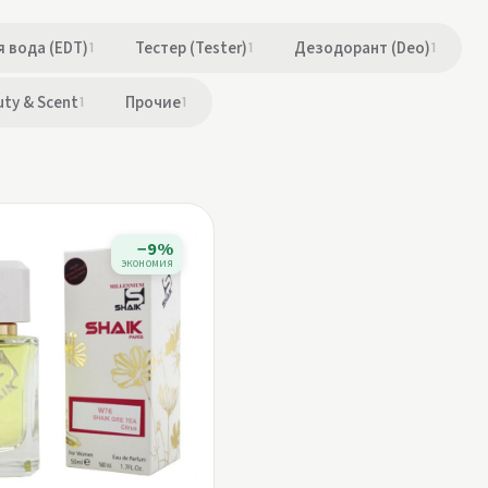
 вода (EDT)
1
Тестер (Tester)
1
Дезодорант (Deo)
1
uty & Scent
1
Прочие
1
−9%
экономия