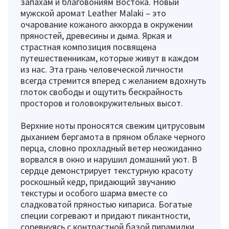
запахам и благовониям Востока. Новый
мужской аромат Leather Malaki – это
очарование кожаного аккорда в окружении
пряностей, древесины и дыма. Яркая и
страстная композиция посвящена
путешественникам, которые живут в каждом
из нас. Эта грань человеческой личности
всегда стремится вперед с желанием вдохнуть
глоток свободы и ощутить бескрайность
просторов и головокружительных высот.
Верхние ноты проносятся свежим цитрусовым
дыханием бергамота в пряном облаке черного
перца, словно прохладный ветер неожиданно
ворвался в окно и нарушил домашний уют. В
сердце демонстрирует текстурную красоту
роскошный кедр, придающий звучанию
текстуры и особого шарма вместе со
сладковатой пряностью кипариса. Богатые
специи согревают и придают пикантности,
соревнуясь с контрастной базой пирамидки,