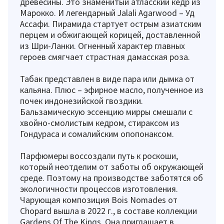
древесины. Это знаменитый атласский кедр из
Марокко. И легендарный Jalali Agarwood – Уд
Ассафи. Пирамида стартует острым азиатским
перцем и обжигающей корицей, доставленной
из Шри-Ланки. Огненный характер главных
героев смягчает страстная дамасская роза.
Табак представлен в виде пара или дымка от
кальяна. Плюс – эфирное масло, полученное из
почек индонезийской гвоздики.
Бальзамическую эссенцию мирры смешали с
хвойно-смолистым кедром, стираксом из
Гондураса и сомалийским опопонаксом.
Парфюмеры воссоздали путь к роскоши,
который неотделим от заботы об окружающей
среде. Поэтому на производстве заботятся об
экологичности процессов изготовления.
Чарующая композиция Bois Nomades от
Chopard вышла в 2022 г., в составе коллекции
Gardens Of The Kings. Она приглашает в