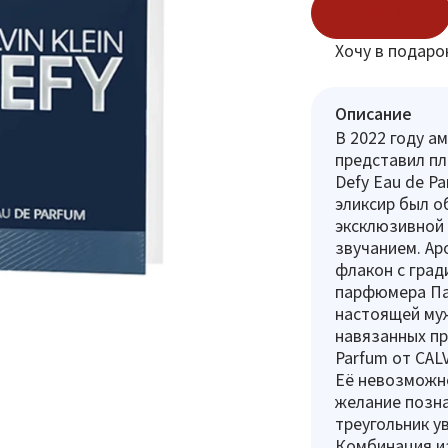
В корзину
Хочу в подаро
Описание
В 2022 году а
представил пл
Defy Eau de P
эликсир был о
эксклюзивной
звучанием. Ар
флакон с град
парфюмера Пас
настоящей муж
навязанных пр
Parfum от CAL
Её невозможно
желание позна
треугольник у
Комбинация из