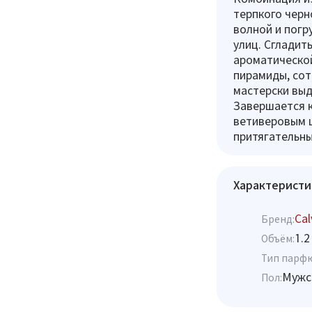
терпкого чер
волной и погр
улиц. Сгладит
ароматическо
пирамиды, сот
мастерски выд
Завершается 
ветиверовым 
притягательны
Характеристи
Cal
Бренд:
1.2
Объём:
Тип парф
Мужс
Пол: