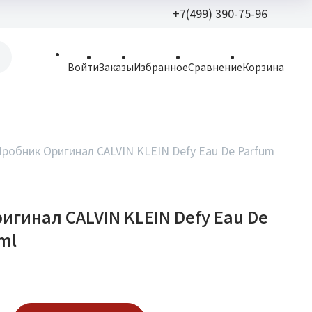
+7(499) 390-75-96
+7(499) 390-
Войти
Заказы
Избранное
Сравнение
Корзина
allparfume@mail.r
Пн - Вс: 9:30 - 21:3
109443, г. Москва,
робник Оригинал CALVIN KLEIN Defy Eau De Parfum
Волгоградский пр.,
игинал CALVIN KLEIN Defy Eau De
ml