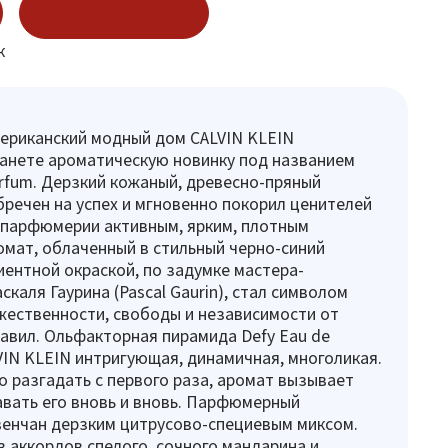
Купить в 1 клик
к
мериканский модный дом CALVIN KLEIN
анете ароматическую новинку под названием
arfum. Дерзкий кожаный, древесно-пряный
бречен на успех и мгновенно покорил ценителей
 парфюмерии активным, ярким, плотным
омат, облаченный в стильный черно-синий
иентной окраской, по задумке мастера-
каля Гаурина (Pascal Gaurin), стал символом
ественности, свободы и независимости от
авил. Ольфакторная пирамида Defy Eau de
VIN KLEIN интригующая, динамичная, многоликая.
 разгадать с первого раза, аромат вызывает
вать его вновь и вновь. Парфюмерный
венчан дерзким цитрусово-специевым миксом.
 аккордов спелого, сочного мандарина и