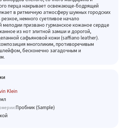
ного перца накрывает освежающе-бодрящей
ужает в ритмичную атмосферу шумных городских
ь резкое, немного суетливое начало
й мелодии призвано гурманское кожаное сердце
канное из нот элитной замши и дорогой,
еланной сафьяновой кожи (saffiano leather).
композиция многоликим, противоречивым
шлейфом, бесконечно загадочным и
м.
ки
vin Klein
 мл
Пробник (Sample)
юмерии:
кой