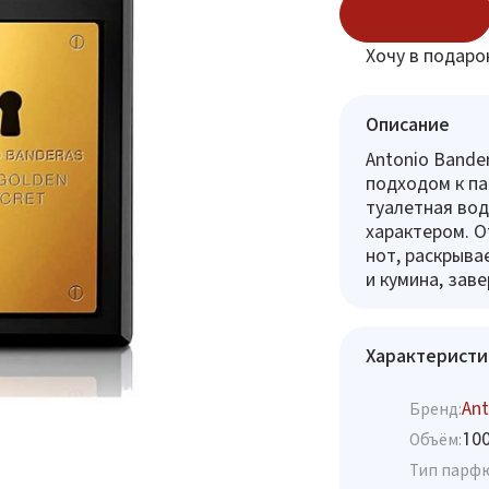
В корзину
Хочу в подаро
Описание
Antonio Bande
подходом к па
туалетная вод
характером. О
нот, раскрыва
и кумина, зав
Характеристи
Ant
Бренд:
10
Объём:
Тип парф