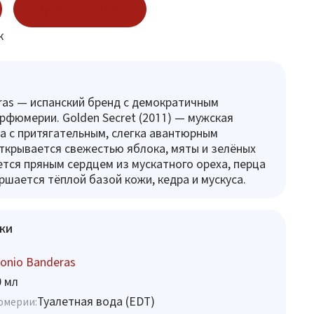
Купить в 1 клик
к
ras — испанский бренд с демократичным
рфюмерии. Golden Secret (2011) — мужская
а с притягательным, слегка авантюрным
ткрывается свежестью яблока, мяты и зелёных
ется пряным сердцем из мускатного ореха, перца
ершается тёплой базой кожи, кедра и мускуса.
ки
onio Banderas
0 мл
Туалетная вода (EDT)
юмерии: