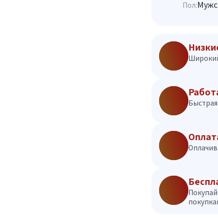
Мужс
Пол:
Низки
Широкий
Работ
Быстрая 
Оплат
Оплачив
Беспл
Покупай
покупкам