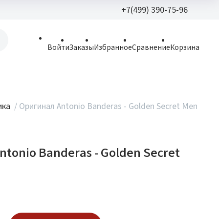
+7(499) 390-75-96
+7(499) 390-
Войти
Заказы
Избранное
Сравнение
Корзина
allparfume@mail.r
Пн - Вс: 9:30 - 21:3
109443, г. Москва,
ика
/
Оригинал Antonio Banderas - Golden Secret Men
Волгоградский пр.,
tonio Banderas - Golden Secret