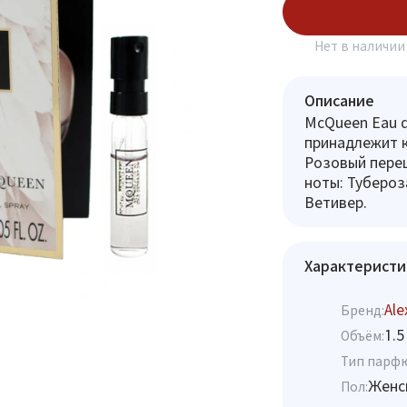
Подписаться
Нет в наличии
Описание
McQueen Eau d
принадлежит к
Розовый перец
ноты: Тубероз
Ветивер.
Характеристи
Al
Бренд:
1.5
Объём:
Тип парф
Женс
Пол: