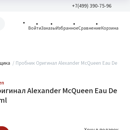
+7(499) 390-75-96
+7(499) 390-
Войти
Заказы
Избранное
Сравнение
Корзина
allparfume@mail.r
Пн - Вс: 9:30 - 21:3
109443, г. Москва,
вщика
/
Пробник Оригинал Alexander McQueen Eau De
Волгоградский пр.,
en
игинал Alexander McQueen Eau De
ml
Хочу в подарок