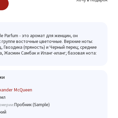
e Parfum - это аромат для женщин, он
 группе восточные цветочные. Верхние ноты:
, Гвоздика (пряность) и Черный перец; средние
а, Жасмин Самбак и Иланг-иланг; базовая нота:
ки
exander McQueen
 мл
Пробник (Sample)
юмерии:
кий