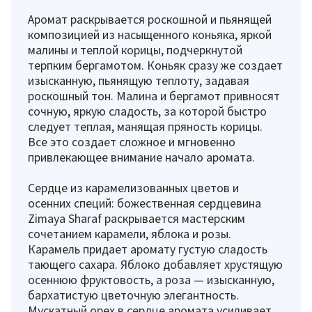
Аромат раскрывается роскошной и пьянящей
композицией из насыщенного коньяка, яркой
малины и теплой корицы, подчеркнутой
терпким бергамотом. Коньяк сразу же создает
изысканную, пьянящую теплоту, задавая
роскошный тон. Малина и бергамот привносят
сочную, яркую сладость, за которой быстро
следует теплая, манящая пряность корицы.
Все это создает сложное и мгновенно
привлекающее внимание начало аромата.
Сердце из карамелизованных цветов и
осенних специй: божественная сердцевина
Zimaya Sharaf раскрывается мастерским
сочетанием карамели, яблока и розы.
Карамель придает аромату густую сладость
тающего сахара. Яблоко добавляет хрустящую
осеннюю фруктовость, а роза — изысканную,
бархатистую цветочную элегантность.
Мускатный орех в сердце аромата усиливает