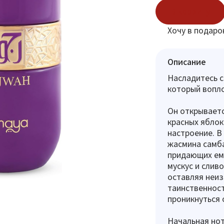
В корзину
Хочу в подаро
Описание
Насладитесь 
который вопло
Он открываетс
красных яблок
настроение. В
жасмина самба
придающих ему
мускус и слив
оставляя неиз
таинственност
проникнуться 
Начальная нот