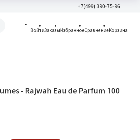
+7(499) 390-75-96
+7(499) 390-
Войти
Заказы
Избранное
Сравнение
Корзина
allparfume@mail.r
Пн - Вс: 9:30 - 21:3
109443, г. Москва,
Волгоградский пр.,
umes - Rajwah Eau de Parfum 100