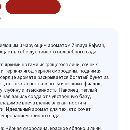
Купить в 1 клик
к
сияющим и чарующим ароматом Zimaya Rajwah,
щает в себе дух тайного волшебного сада.
я яркими нотами искрящегося личи, сочных
 и терпких ягод черной смородины, поднимая
 сердце аромата раскрывается богатый букет из
к, нежных лепестков розы и пышных фиалок,
 глубину и изысканность. Наконец, теплый
очная ваниль создают чувственную базу,
гладимое впечатление элегантности и
и. Идеальный аромат для тех, кто хочет
очарованием тайного сада.
а: Чёрная смородина, красное яблоко и личи.