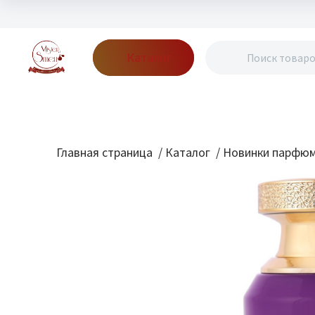
Каталог
Бренды
Акции
Блог
О нас
Доставка
Оплата
Конт
Главная страница
/
Каталог
/
Новинки парфю