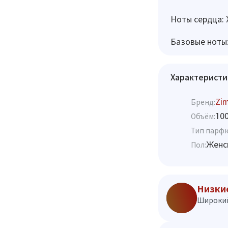
Ноты сердца: 
Базовые ноты: 
Характеристи
Zi
Бренд:
10
Объём:
Тип парф
Женс
Пол:
Низки
Широкий