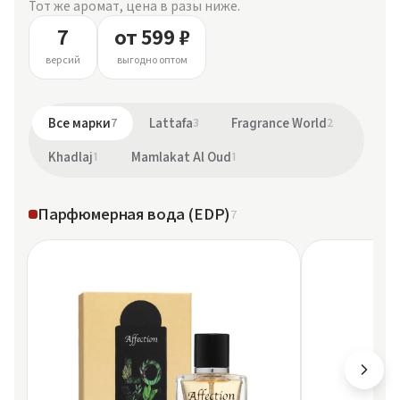
Тот же аромат, цена в разы ниже.
7
от 599 ₽
версий
выгодно оптом
Все марки
7
Lattafa
3
Fragrance World
2
Khadlaj
1
Mamlakat Al Oud
1
Парфюмерная вода (EDP)
7