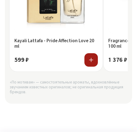
Kayali Lattafa - Pride Affection Love 20
Fragrance Wor
ml
100 ml
599 ₽
1 376 ₽
«По мотивам» — самостоятельные ароматы, вдохновлённые
звучанием известных оригиналов; не оригинальная продукция
брендов.