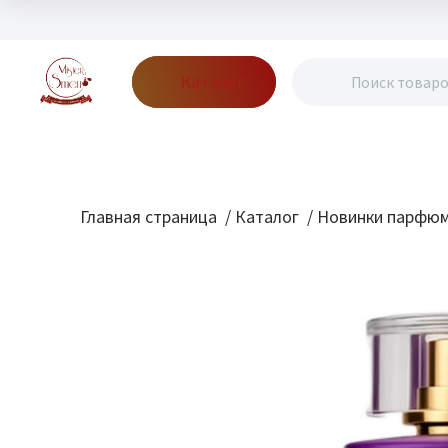
Каталог
Бренды
Акции
Блог
О нас
Доставка
Оплата
Конт
Главная страница
/
Каталог
/
Новинки парфю