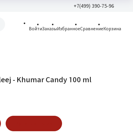
+7(499) 390-75-96
+7(499) 390-
Войти
Заказы
Избранное
Сравнение
Корзина
allparfume@mail.r
Пн - Вс: 9:30 - 21:3
109443, г. Москва,
Волгоградский пр.,
leej - Khumar Candy 100 ml
Купить в 1 клик