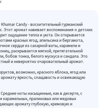
к
ej Khumar Candy - восхитительный гурманский
с. Этот аромат навевает воспоминания о детских
арит ощущение тепла и уюта. Он открывается
отами красных ягод, апельсина и бергамота,
очное сердце из сахарной ваты, карамели и
конец, раскрывается мягкой, притягательной
и, бобов тонка, белого мускуса и сандала. Это
стный и невероятно очаровательный аромат.
фруктов, возможно, красного яблока, ягод или
 аромату яркость, слащавость и освежающую
 Средние ноты насыщенные, как в десерте, с
м карамельных, пралиновых или медовых
дающих аромату глубокую, кремовую и