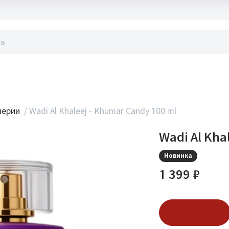
акты
мерии
/
Wadi Al Khaleej - Khumar Candy 100 ml
Wadi Al Kha
Новинка
1 399 ₽
В корзину