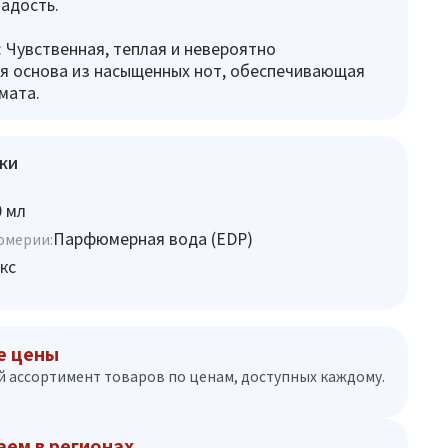
адость.
 Чувственная, теплая и невероятно
я основа из насыщенных нот, обеспечивающая
мата.
ки
0 мл
Парфюмерная вода (EDP)
юмерии:
кс
е цены
 ассортимент товаров по ценам, доступных каждому.
аем в регионах