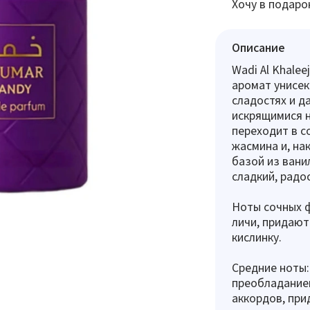
Хочу в подаро
Описание
Wadi Al Khale
аромат унисек
сладостях и д
искрящимися н
переходит в с
жасмина и, на
базой из ванил
сладкий, радо
​Ноты сочных 
личи, придают
кислинку.
Средние ноты:
преобладание
аккордов, при