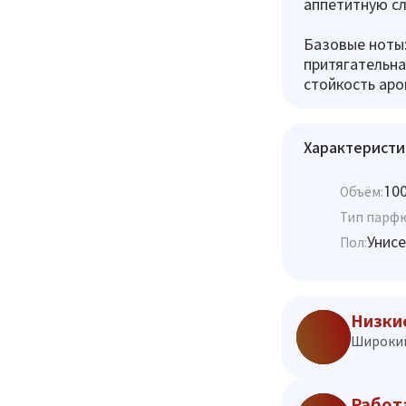
аппетитную сл
Базовые ноты:
притягательна
стойкость аро
Характеристи
10
Объём:
Тип парф
Унисе
Пол:
Низки
Широкий
Работ