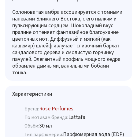
Солоноватая амбра ассоциируется с томными
напевами Ближнего Востока, с его пылким и
пульсирующим сердцем. Шоколадный вкус
пралине оттеняет фантазийное благоухание
цветочных нот. Диффузный и мягкий (как
кашемир) шлейф излучает сливочный бархат
сандалового дерева и смолистую горчинку
пачулей. Элегантный профиль мощного кедра
обрамлен дымными, ванильными бобами
тонка.
Характеристики
Rose Perfumes
Бренд:
Lattafa
По мотивам бренда:
30 мл
Объём:
Парфюмерная вода (EDP)
Тип парфюмерии: