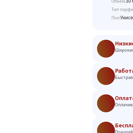
30 
Объём:
Тип парф
Унисе
Пол:
Низки
Широкий
Работ
Быстрая 
Оплат
Оплачив
Беспл
Покупай