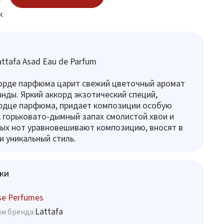
к
ttafa Asad Eau de Parfum
корде парфюма царит свежий цветочный аромат
нды. Яркий аккорд экзотический специй,
ердце парфюма, придает композиции особую
А горьковато-дымный запах смолистой хвои и
ых нот уравновешивают композицию, вносят в
и уникальный стиль.
ки
se Perfumes
Lattafa
м бренда: