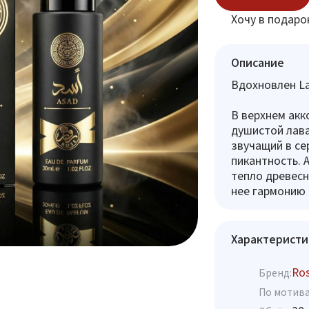
Хочу в подаро
Описание
Вдохновлен La
В верхнем ак
душистой лава
звучащий в с
пикантность. 
тепло древесн
нее гармонию 
Характеристи
Ro
Бренд:
По мотива