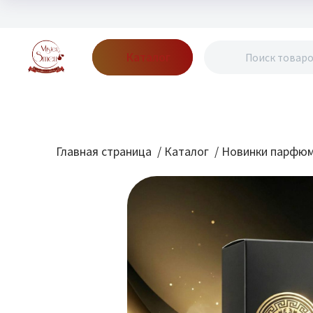
Каталог
Бренды
Акции
Блог
О нас
Доставка
Оплата
Конт
Главная страница
/
Каталог
/
Новинки парфю