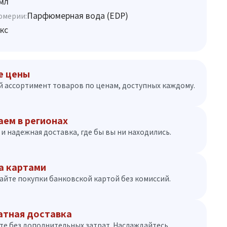
мл
Парфюмерная вода (EDP)
юмерии:
кс
е цены
 ассортимент товаров по ценам, доступных каждому.
аем в регионах
и надежная доставка, где бы вы ни находились.
а картами
айте покупки банковской картой без комиссий.
атная доставка
те без дополнительных затрат. Наслаждайтесь