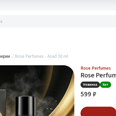
акты
мерии
/
Rose Perfumes - Asad 30 ml
Rose Perfumes
Rose Perfum
Новинка
Хит
599 ₽
В корзину