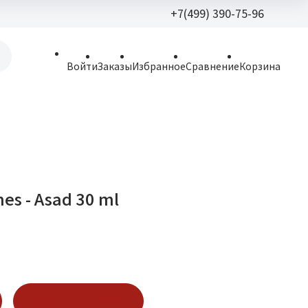
+7(499) 390-75-96
+7(499) 390-
Войти
Заказы
Избранное
Сравнение
Корзина
allparfume@mail.r
Пн - Вс: 9:30 - 21:3
109443, г. Москва,
Волгоградский пр.,
es - Asad 30 ml
Купить в 1 клик