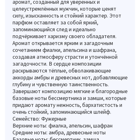
аромат, созданный для уверенных и
целеустремлённых мужчин, которые ценят
силу, изысканность и стойкий характер. Этот
парфюм оставляет за собой яркий,
запоминающийся след и идеально
подчёркивает харизму своего обладателя.
Аромат открывается ярким и загадочным
сочетанием фиалки, апельсина и шафрана,
создавая атмосферу страсти и утончённой
загадочности. В сердце композиции
раскрываются тёплые, обволакивающие
аккорды амбры и древесных нот, добавляющие
глубину и чувственную таинственность.
Завершают композицию мягкие и благородные
базовые ноты бессмертника и замши, которые
придают аромату нежность, бархатистость и
очень стойкий, запоминающийся шлейф.
Семейство: Фужерные
Верхние ноты: фиалка, апельсин, шафран
Средние ноты: амбра, древесные ноты
Базовые ноты: бессмертник, замша