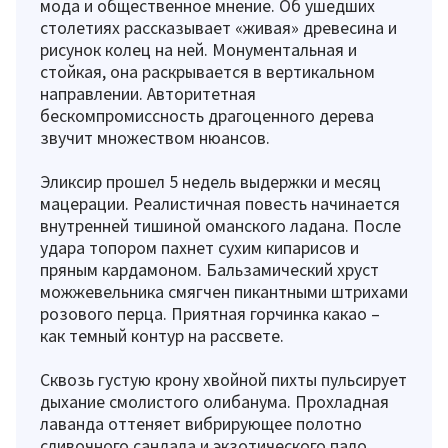
мода и общественное мнение. Об ушедших
столетиях рассказывает «живая» древесина и
рисунок колец на ней. Монументальная и
стойкая, она раскрывается в вертикальном
направлении. Авторитетная
бескомпромиссность драгоценного дерева
звучит множеством нюансов.
Эликсир прошел 5 недель выдержки и месяц
мацерации. Реалистичная повесть начинается
внутренней тишиной оманского ладана. После
удара топором пахнет сухим кипарисов и
пряным кардамоном. Бальзамический хруст
можжевельника смягчен пикантными штрихами
розового перца. Приятная горчинка какао –
как темный контур на рассвете.
Сквозь густую крону хвойной пихты пульсирует
дыхание смолистого олибанума. Прохладная
лаванда оттеняет вибрирующее полотно
сливочного сандала и экзотического пало