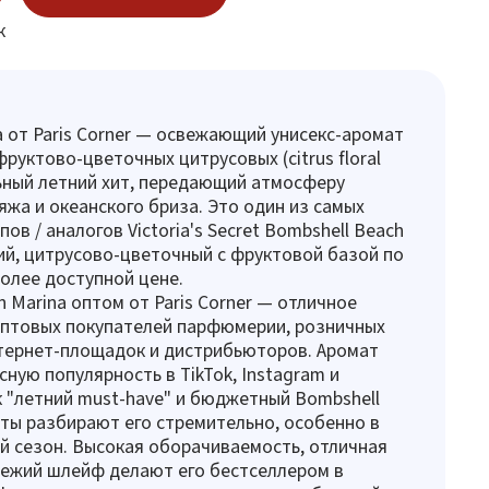
к
a от Paris Corner — освежающий унисекс-аромат
фруктово-цветочных цитрусовых (citrus floral
ьный летний хит, передающий атмосферу
яжа и океанского бриза. Это один из самых
ов / аналогов Victoria's Secret Bombshell Beach
ий, цитрусово-цветочный с фруктовой базой по
олее доступной цене.
n Marina оптом от Paris Corner — отличное
оптовых покупателей парфюмерии, розничных
тернет-площадок и дистрибьюторов. Аромат
сную популярность в TikTok, Instagram и
ак "летний must-have" и бюджетный Bombshell
ты разбирают его стремительно, особенно в
й сезон. Высокая оборачиваемость, отличная
вежий шлейф делают его бестселлером в