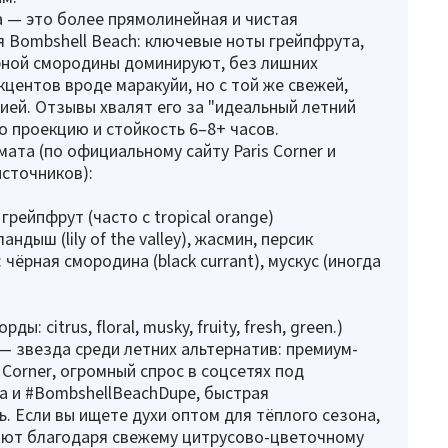
a — это более прямолинейная и чистая
 Bombshell Beach: ключевые ноты грейпфрута,
рной смородины доминируют, без лишних
кцентов вроде маракуйи, но с той же свежей,
ией. Отзывы хвалят его за "идеальный летний
ю проекцию и стойкость 6–8+ часов.
ата (по официальному сайту Paris Corner и
сточников):
грейпфрут (часто с tropical orange)
андыш (lily of the valley), жасмин, персик
чёрная смородина (black currant), мускус (иногда
ды: citrus, floral, musky, fruity, fresh, green.)
 звезда среди летних альтернатив: премиум-
 Corner, огромный спрос в соцсетях под
a и #BombshellBeachDupe, быстрая
. Если вы ищете духи оптом для тёплого сезона,
ают благодаря свежему цитрусово-цветочному