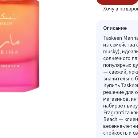
Хочу в подаро
Описание
Taskeen Marin
из семейства 
musky), идеал
солнечного пл
популярных дуп
— свежий, ярк
значительно б
Купить Taskee
решение для 
магазинов, ин
набирает виру
Fragrantica к
Beach — клиен
весенне-летни
стойкость и с