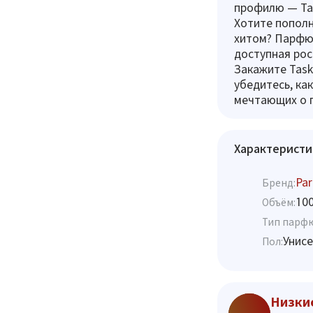
профилю — Tas
Хотите попол
хитом? Парфюм
доступная рос
Закажите Task
убедитесь, ка
мечтающих о п
Характеристи
Par
Бренд:
10
Объём:
Тип парф
Унисе
Пол:
Низки