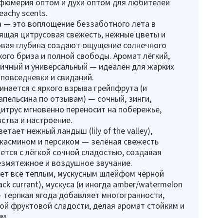
фюмерия оптом и духи оптом для любителей
beachy scents.
a — это воплощение беззаботного лета в
ящая цитрусовая свежесть, нежные цветы и
овая глубина создают ощущение солнечного
кого бриза и полной свободы. Аромат лёгкий,
гичный и универсальный — идеален для жарких
 повседневки и свиданий.
инается с яркого взрыва грейпфрута (и
апельсина по отзывам) — сочный, зинги,
итрус мгновенно переносит на побережье,
ства и настроение.
етает нежный ландыш (lily of the valley),
жасмином и персиком — зелёная свежесть
ется с лёгкой сочной сладостью, создавая
езмятежное и воздушное звучание.
ет всё тёплым, мускусным шлейфом чёрной
ck currant), мускуса (и иногда amber/watermelon
 терпкая ягода добавляет многогранности,
кой фруктовой сладости, делая аромат стойким и
м.