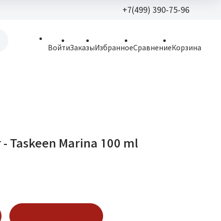
+7(499) 390-75-96
+7(499) 390-
Войти
Заказы
Избранное
Сравнение
Корзина
allparfume@mail.r
Пн - Вс: 9:30 - 21:3
109443, г. Москва,
Волгоградский пр.,
r - Taskeen Marina 100 ml
Купить в 1 клик