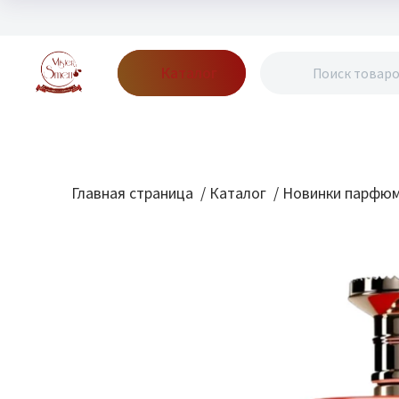
Каталог
Бренды
Акции
Блог
О нас
Доставка
Оплата
Конт
Главная страница
/
Каталог
/
Новинки парфю