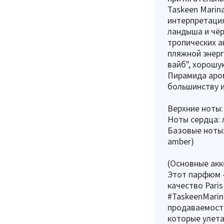
Taskeen Marin
интерпретация
ландыша и чё
тропических а
пляжной энерг
вайб", хорошу
Пирамида аром
большинству и
Верхние ноты: 
Ноты сердца: л
Базовые ноты: 
amber)
(Основные аккор
Этот парфюм —
качество Paris
#TaskeenMarin
продаваемость
которые улет