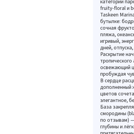
категории пар
fruity-floral и 
Taskeen Marin
бутылке: бодр
сочная фрукт
пляжа, океанс
игривый, энер
дней, отпуска,
Раскрытие нач
тропического 
освежающий ц
пробуждая чув
В сердце расцв
дополненный 
цветов сочета
элегантное, б
База закрепля
смородины (bla
по отзывам) —
глубины и лёг
притягательны