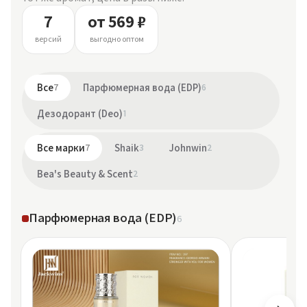
7
от 569 ₽
версий
выгодно оптом
Все
7
Парфюмерная вода (EDP)
6
Дезодорант (Deo)
1
Все марки
7
Shaik
3
Johnwin
2
Bea's Beauty & Scent
2
Парфюмерная вода (EDP)
6