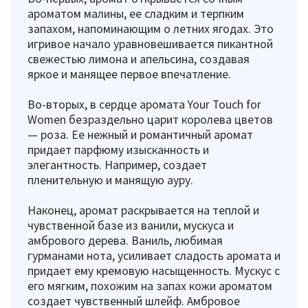
ароматом малины, ее сладким и терпким
запахом, напоминающим о летних ягодах. Это
игривое начало уравновешивается пикантной
свежестью лимона и апельсина, создавая
яркое и манящее первое впечатление.
Во-вторых, в сердце аромата Your Touch for
Women безраздельно царит королева цветов
— роза. Ее нежный и романтичный аромат
придает парфюму изысканность и
элегантность. Например, создает
пленительную и манящую ауру.
Наконец, аромат раскрывается на теплой и
чувственной базе из ванили, мускуса и
амбрового дерева. Ваниль, любимая
гурманами нота, усиливает сладость аромата и
придает ему кремовую насыщенность. Мускус с
его мягким, похожим на запах кожи ароматом
создает чувственный шлейф. Амбровое