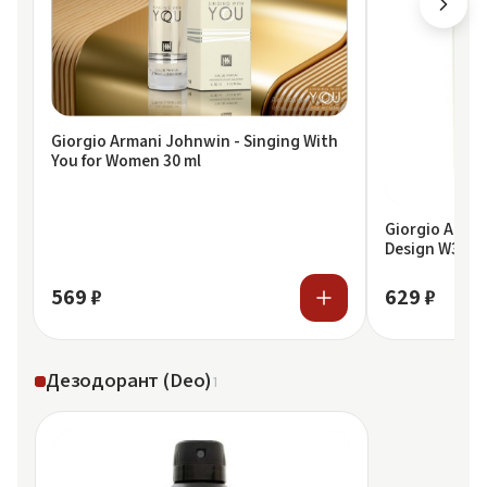
Giorgio Armani Johnwin - Singing With
You for Women 30 ml
Giorgio Arman
Design W338 G
You
569 ₽
629 ₽
Дезодорант (Deo)
1