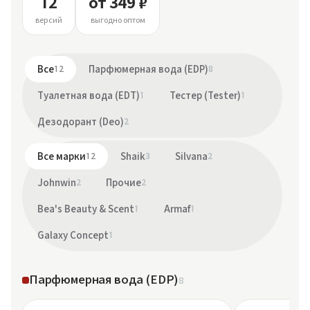
12
от 349 ₽
версий
выгодно оптом
Все
12
Парфюмерная вода (EDP)
8
Туалетная вода (EDT)
1
Тестер (Tester)
1
Дезодорант (Deo)
2
Все марки
12
Shaik
3
Silvana
2
Johnwin
2
Прочие
2
Bea's Beauty & Scent
1
Armaf
1
Galaxy Concept
1
Парфюмерная вода (EDP)
8