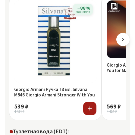
−88%
экономия
Giorgio Arman
You for Man 3
Giorgio Armani Ручка 18 мл. Silvana
M846 Giorgio Armani Stronger With You
539 ₽
569 ₽
4 421 ₽
4 421 ₽
Туалетная вода (EDT)
1