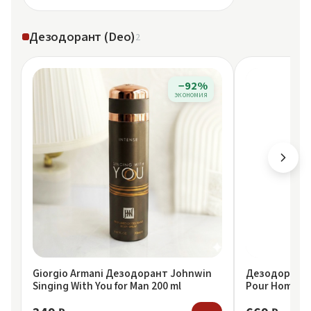
Дезодорант (Deo)
2
−92%
экономия
Giorgio Armani Дезодорант Johnwin
Дезодорант G
Singing With You for Man 200 ml
P