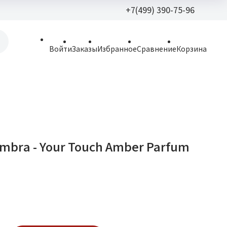
+7(499) 390-75-96
+7(499) 390-
Войти
Заказы
Избранное
Сравнение
Корзина
allparfume@mail.r
Пн - Вс: 9:30 - 21:3
109443, г. Москва,
Волгоградский пр.,
mbra - Your Touch Amber Parfum