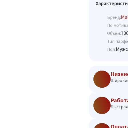
Характеристи
Mai
Бренд:
По мотива
10
Объём:
Тип парф
Мужс
Пол:
Низки
Широкий
Работ
Быстрая 
Оплат