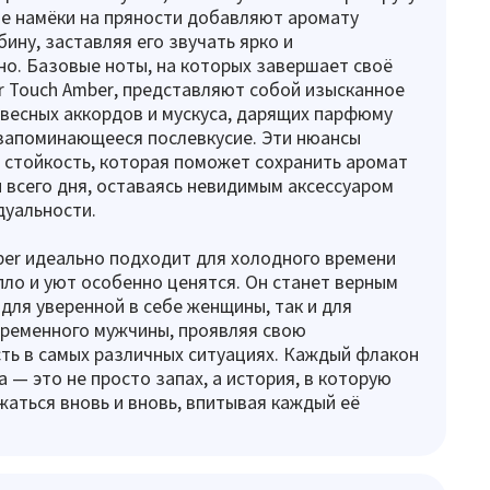
ие намёки на пряности добавляют аромату
бину, заставляя его звучать ярко и
о. Базовые ноты, на которых завершает своё
r Touch Amber, представляют собой изысканное
весных аккордов и мускуса, дарящих парфюму
запоминающееся послевкусие. Эти нюансы
стойкость, которая поможет сохранить аромат
 всего дня, оставаясь невидимым аксессуаром
дуальности.
ber идеально подходит для холодного времени
епло и уют особенно ценятся. Он станет верным
 для уверенной в себе женщины, так и для
временного мужчины, проявляя свою
ть в самых различных ситуациях. Каждый флакон
 — это не просто запах, а история, в которую
жаться вновь и вновь, впитывая каждый её