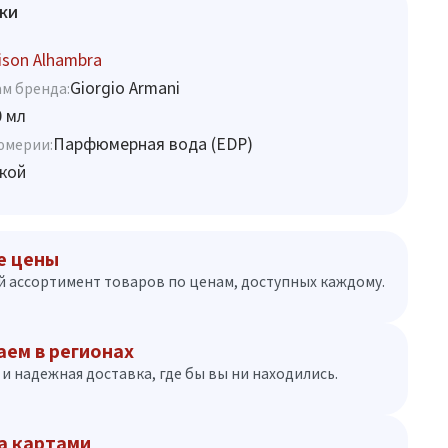
ки
son Alhambra
Giorgio Armani
м бренда:
0 мл
Парфюмерная вода (EDP)
юмерии:
кой
е цены
 ассортимент товаров по ценам, доступных каждому.
аем в регионах
и надежная доставка, где бы вы ни находились.
а картами