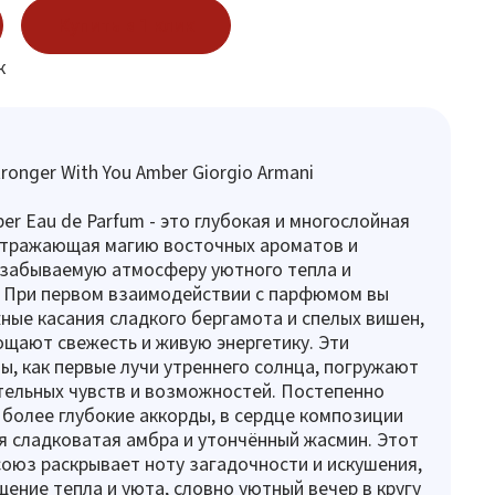
Купить в 1 клик
к
ronger With You Amber Giorgio Armani
er Eau de Parfum - это глубокая и многослойная
отражающая магию восточных ароматов и
забываемую атмосферу уютного тепла и
. При первом взаимодействии с парфюмом вы
ые касания сладкого бергамота и спелых вишен,
щают свежесть и живую энергетику. Эти
ы, как первые лучи утреннего солнца, погружают
тельных чувств и возможностей. Постепенно
более глубокие аккорды, в сердце композиции
 сладковатая амбра и утончённый жасмин. Этот
оюз раскрывает ноту загадочности и искушения,
ение тепла и уюта, словно уютный вечер в кругу