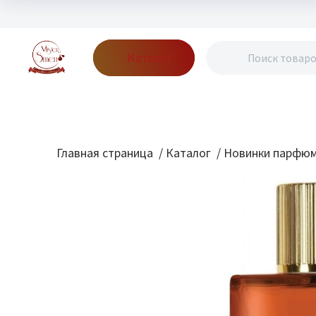
Каталог
Бренды
Акции
Блог
О нас
Доставка
Оплата
Конт
Главная страница
/
Каталог
/
Новинки парфю