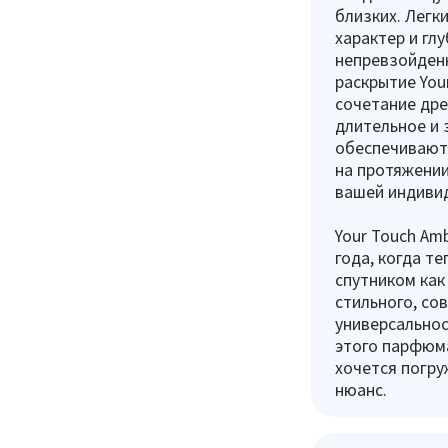
близких. Легк
характер и глу
непревзойденн
раскрытие You
сочетание дре
длительное и 
обеспечивают 
на протяжении
вашей индиви
Your Touch Am
года, когда т
спутником как
стильного, со
универсальнос
этого парфюма
хочется погру
нюанс.