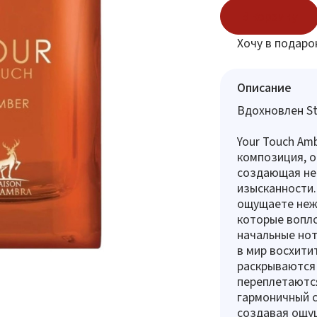
В корзину
Хочу в подаро
Описание
Вдохновлен St
Your Touch Amb
композиция, 
создающая не
изысканности
ощущаете нежн
которые вопло
начальные нот
в мир восхити
раскрываются 
переплетаются
гармоничный с
создавая ощущ