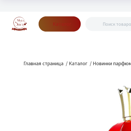
Каталог
Бренды
Акции
Блог
О нас
Доставка
Оплата
Конт
Главная страница
/
Каталог
/
Новинки парфю