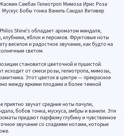
 Жасмин Самбак Гелиотроп Мимоза Ирис Роза
 Мускус Бобы тонка Ваниль Сандал Ветивер
Philos Shine's обладает ароматом миндаля,
, клубники, яблок и персиков. Фруктовые ноты
ту веселое и радостное звучание, как будто на
солнечным светом.
озиции становится цветочной и пушистой.
т исходит от смеси розы, гелиотропа, мимозы,
 ракитника. Этот цветок в центре — прекрасное
ено между яркими плодами и более темной
е приятно звучат средние ноты пачули,
ндала, бобов тонка, мускуса, амбры и ванили. Эти
роматы придают парфюму глубину и чувственное
очное звучание со сладкими нотами, которые
оже.