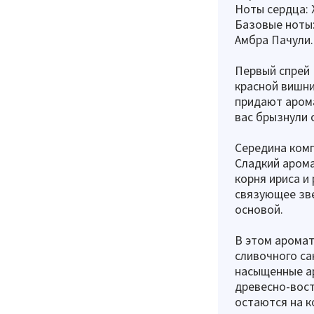
Ноты сердца:
Базовые ноты:
Амбра Пачули.
Первый спрей 
красной вишни
придают арома
вас брызнули 
Середина комп
Сладкий арома
корня ириса и
связующее зв
основой.
В этом аромат
сливочного са
насыщенные а
древесно-вост
остаются на к