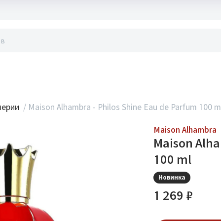
акты
мерии
/
Maison Alhambra - Philos Shine Eau de Parfum 100 m
Maison Alhambra
Maison Alha
100 ml
Новинка
1 269 ₽