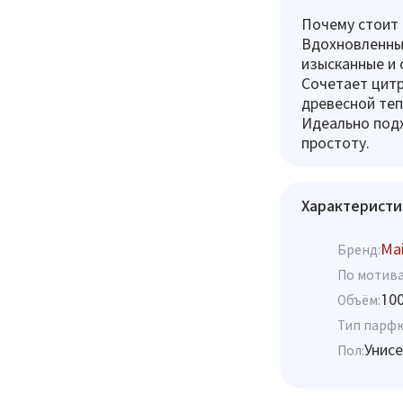
Почему стоит 
Вдохновленны
изысканные и 
Сочетает цитр
древесной те
Идеально подх
простоту.
Характеристи
Mai
Бренд:
По мотива
10
Объём:
Тип парф
Унисе
Пол: