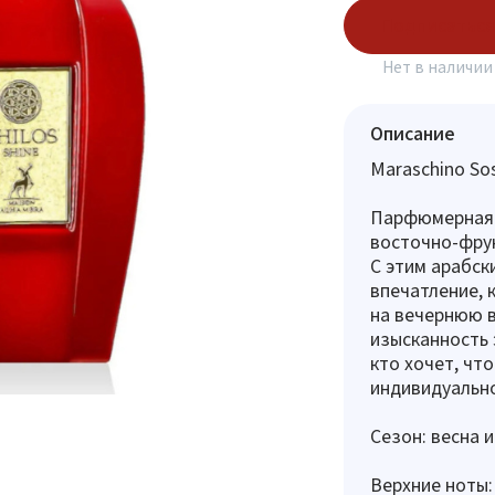
Подписаться
Нет в наличии
Описание
Maraschino So
Парфюмерная в
восточно-фру
С этим арабс
впечатление, 
на вечернюю в
изысканность 
кто хочет, чт
индивидуально
Сезон: весна и
Верхние ноты: