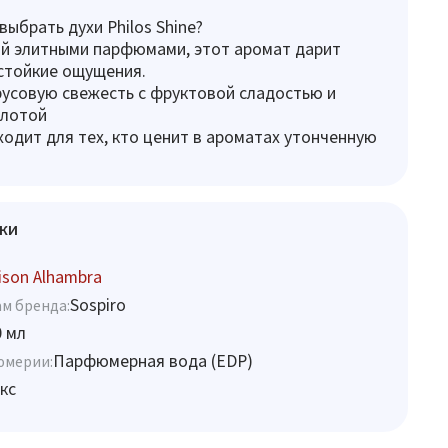
выбрать духи Philos Shine?
й элитными парфюмами, этот аромат дарит
стойкие ощущения.
усовую свежесть с фруктовой сладостью и
плотой
одит для тех, кто ценит в ароматах утонченную
ки
son Alhambra
Sospiro
м бренда:
0 мл
Парфюмерная вода (EDP)
юмерии:
кс