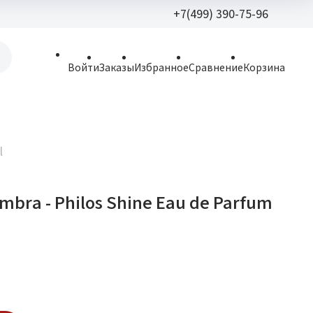
+7(499) 390-75-96
+7(499) 390-
Войти
Заказы
Избранное
Сравнение
Корзина
allparfume@mail.r
Пн - Вс: 9:30 - 21:3
109443, г. Москва,
l
Волгоградский пр.,
mbra - Philos Shine Eau de Parfum