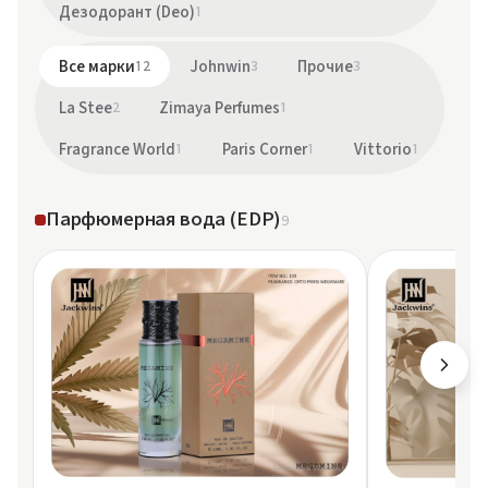
Дезодорант (Deo)
1
Все марки
12
Johnwin
3
Прочие
3
La Stee
2
Zimaya Perfumes
1
Fragrance World
1
Paris Corner
1
Vittorio
1
Парфюмерная вода (EDP)
9