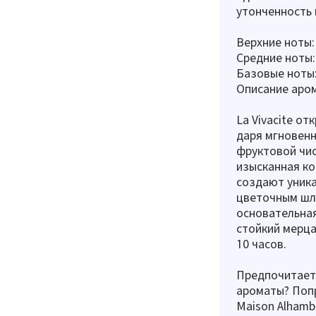
утонченность 
Верхние ноты:
Средние ноты
Базовые ноты:
Описание аром
La Vivacite о
даря мгновенн
фруктовой чис
изысканная ко
создают уник
цветочным шл
основательная
стойкий мерц
10 часов.
Предпочитает
ароматы? Попр
Maison Alhamb