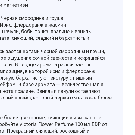
и магнетизм.
 Черная смородина и груша
:Ирис, флердоранж и жасмин
 Пачули, бобы тонка, пралине и ваниль
ата: сияющий, сладкий и бархатистый
ткрывается нотами черной смородины и груши,
ое ощущение сочной свежести и искрящейся
тоты. В сердце аромата раскрывается
мпозиция, в которой ирис и флердоранж
альную бархатистую текстуру с пышным
ейфом. В базе аромата — величественная и
 нота пралине. Ваниль и пачули оставляют
ающий шлейф, который держится на коже более
е более цветочные, сияющие и изысканные
обуйте Victoria Flower Perfume 100 мл EDP от
ra. Прекрасный сияющий, роскошный и