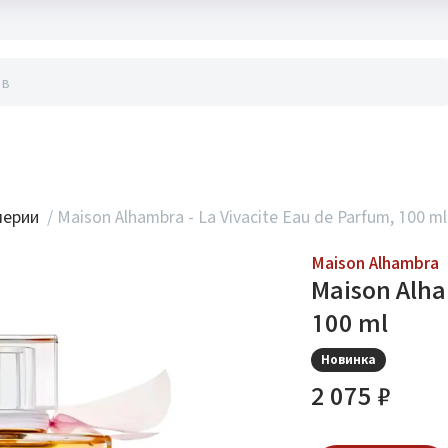
акты
мерии
/
Maison Alhambra - La Vivacite Eau de Parfum, 100 ml
Maison Alhambra
Maison Alha
100 ml
Новинка
2 075 ₽