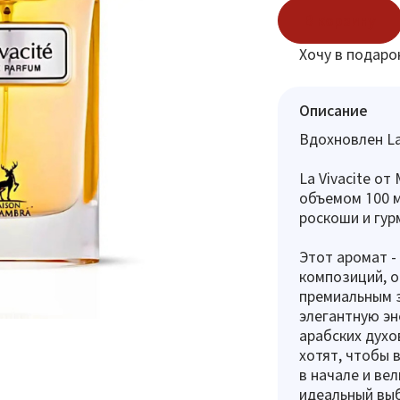
В корзину
Хочу в подаро
Описание
Вдохновлен La
La Vivacite о
объемом 100 м
роскоши и гур
Этот аромат -
композиций, 
премиальным 
элегантную эн
арабских духо
хотят, чтобы 
в начале и ве
идеальный выб