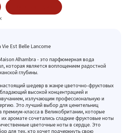
Купить в 1 клик
к
 Vie Est Belle Lancome
т Maison Alhambra - это парфюмерная вода
л, которая является воплощением радостной
манской глубины.
 настоящий шедевр в жанре цветочно-фруктовых
обладающий высокой концентрацией и
звучанием, излучающим профессиональную и
ергию. Это лучший выбор для ценительниц
в премиум-класса в Великобритании, которые
в их аромате сочетались сладкие фруктовые ноты
личественные цветочные ноты в сердце. Это
ор для тех, кто хочет подчеркнуть свою