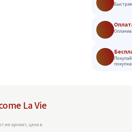
Быстрая 
Оплат
Оплачив
Беспл
Покупай
покупкам
come La Vie
от же аромат, цена в