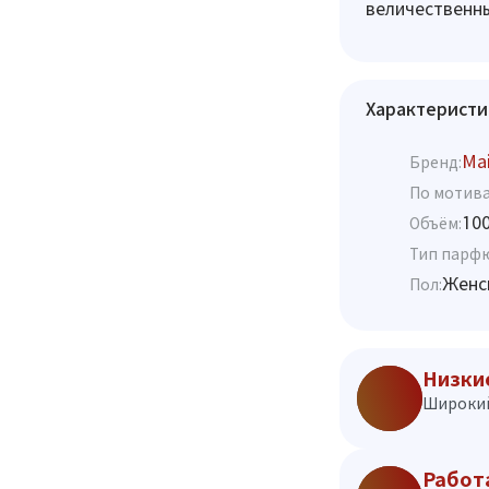
величественны
Характеристи
Mai
Бренд:
По мотива
10
Объём:
Тип парф
Женс
Пол:
Низки
Широкий
Работ