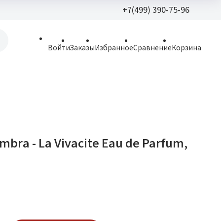
+7(499) 390-75-96
+7(499) 390-
Войти
Заказы
Избранное
Сравнение
Корзина
allparfume@mail.r
Пн - Вс: 9:30 - 21:3
109443, г. Москва,
Волгоградский пр.,
mbra - La Vivacite Eau de Parfum,