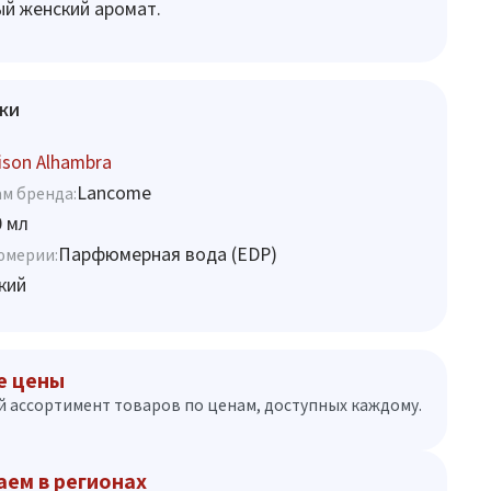
й женский аромат.
ки
son Alhambra
Lancome
м бренда:
0 мл
Парфюмерная вода (EDP)
юмерии:
кий
е цены
 ассортимент товаров по ценам, доступных каждому.
аем в регионах