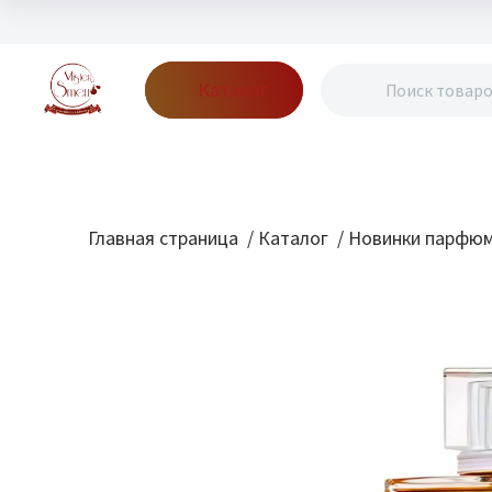
Каталог
Бренды
Акции
Блог
О нас
Доставка
Оплата
Конт
Главная страница
/
Каталог
/
Новинки парфю