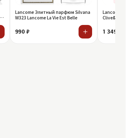
Lancome Элитный парфюм Silvana
Lancome Элитн
W323 Lancome La Vie Est Belle
Clive&Keira 1024
Belle
990 ₽
1 349 ₽