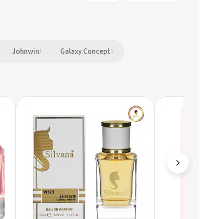
Johnwin
1
Galaxy Concept
1