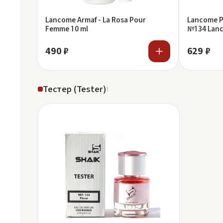
Lancome Armaf - La Rosa Pour
Lancome Ру
Femme 10 ml
№134 Lanco
490 ₽
629 ₽
Тестер (Tester)
1