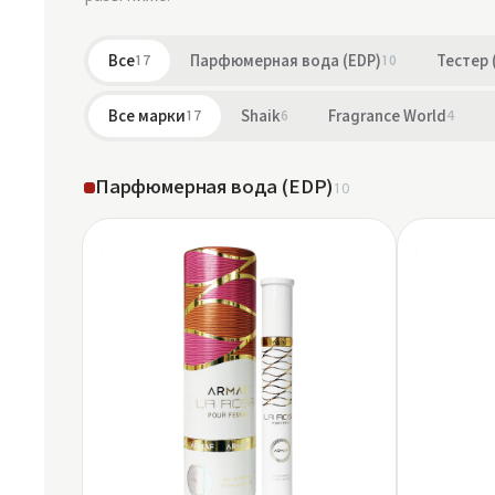
Все
17
Парфюмерная вода (EDP)
10
Тестер 
Все марки
17
Shaik
6
Fragrance World
4
Парфюмерная вода (EDP)
10